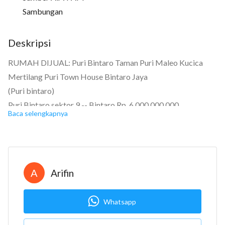
Sambungan
Deskripsi
RUMAH DIJUAL: Puri Bintaro Taman Puri Maleo Kucica
Mertilang Puri Town House Bintaro Jaya
(Puri bintaro)
Puri Bintaro sektor 9 -- Bintaro Rp. 6.000.000.000
Baca selengkapnya
Sertifikat Hak Milik
Kamar tidur: 3
Kamar mandi: 4
Kamar pembantu: Ada
A
Arifin
Garasi: Carport
Luas tanah: 310
Whatsapp
Luas bangunan: 380
Berapa lantai? 2