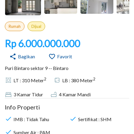
Rumah
Dijual
Rp 6.000.000.000
Bagikan
Favorit
Puri Bintaro sektor 9 -- Bintaro
2
2
LT :
310
Meter
LB :
380
Meter
3
Kamar Tidur
4
Kamar Mandi
Info Properti
IMB :
Tidak Tahu
Sertifikat :
SHM
Sumber Air :
PAM