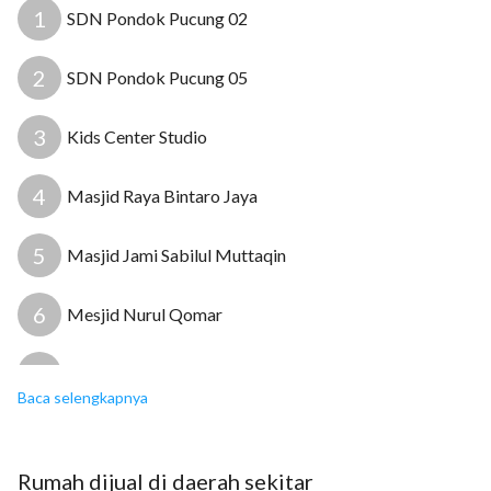
1
SDN Pondok Pucung 02
2
SDN Pondok Pucung 05
3
Kids Center Studio
4
Masjid Raya Bintaro Jaya
5
Masjid Jami Sabilul Muttaqin
6
Mesjid Nurul Qomar
7
Pengobatan Alternatif Bunda Tajimalela
Baca selengkapnya
8
Rumah Sakit Premier Bintaro
Rumah
dijual
di daerah sekitar