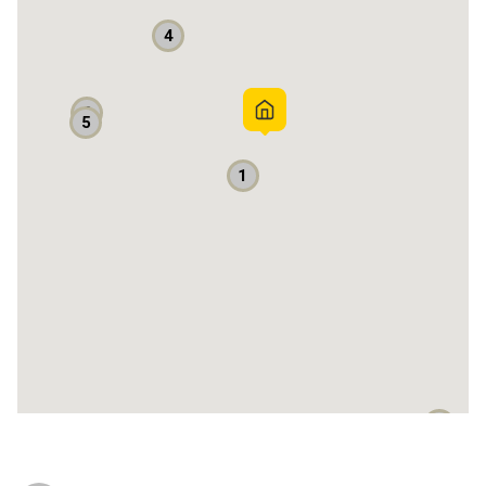
4
Sumber air: PAM
Sambungan Internet: Ya
Apakah mobil masuk? Masuk
2
5
Bebas banjir? Ya
1
6