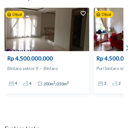
9
Puskesmas Jombang
Dijual
Dijual
10
Carrefour
11
Giant CBD Bintaro
12
Lotte Mart Bintaro
Rp 4.500.000.000
Rp 4.500.00
13
Century Pharma
Bintaro sektor 9 -- Bintaro
Puri bintaro sekt
14
Guardian
2
2
4
4
3
2
200
m
/
250
m
15
Apotek Karunia Sehat
16
Bintaro Trade Centre
17
Bintaro Jaya Xchange