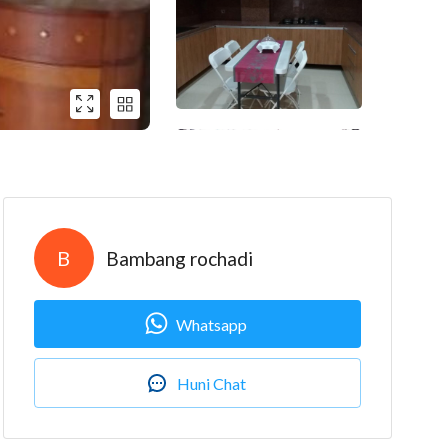
B
Bambang rochadi
Whatsapp
Huni Chat