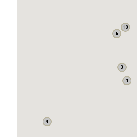
Dillengkapi kolam renang pribadi, aman dan nyaman
Tanah 445, Bangunan 1200, bangunan th 2013
3 lantai, Asri dan teduh
10
Harga 16 Milyar NEGO
5
Lokasi Super Strategis
200 Meter dari Jalan Lebak Bulus Raya
10 Menit Toll JORR, Pondok Indah, Citos, Stasiun MRT, 
Dekat Rumah Sakit, Sekolah dan kawasan bisnis
3
Kamar Tidur 6 + 2
Kamar Mandi 6 + 2
1
Listrik 13000 watt
Orientasi Menghadap: Selatan
Garasi 5
Legalitas SHM
9
Bebas Banjir
AC 7 Unit