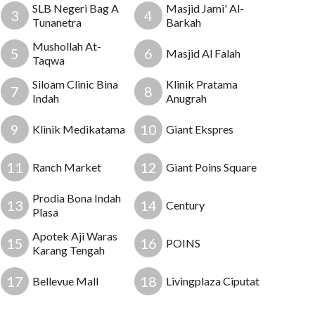
SLB Negeri Bag A
Masjid Jami' Al-
3
4
Tunanetra
Barkah
Mushollah At-
5
6
Masjid Al Falah
Taqwa
Siloam Clinic Bina
Klinik Pratama
7
8
Indah
Anugrah
9
10
Klinik Medikatama
Giant Ekspres
11
12
Ranch Market
Giant Poins Square
Prodia Bona Indah
13
14
Century
Plasa
Apotek Aji Waras
15
16
POINS
Karang Tengah
17
18
Bellevue Mall
Livingplaza Ciputat