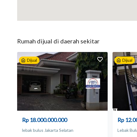
Akses Jalan 2 Mobil
Ruang Basement, Serba guna, Bioskop Mini, Wadrobe
Seluruh Kamar ada Kamar Mandi di Dalam
Ruang Tidur Utama dilengkapi dengan Kitchen Set
Area Barbeque di Rooftop
Rumah
dijual
di daerah sekitar
Lantai Full Marmer Import dari Turki dan Itali
Wallpapper Kelas Premium
Dijual
Dijual
Hubungi Bambang Rochadi
O8I2 IO58 3O3 Call, WhatsApp atau sms
Meeting Point Giant Supermarket Lebak Bulus
Listrik: 13000 watt
Sumber air: jetpump
AC: 7
Rp 18.000.000.000
Rp 12.0
Apakah mobil masuk? Masuk mobil, Jalan lebar
lebak bulus Jakarta Selatan
Lebak Bul