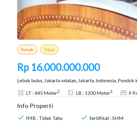
Rumah
Dijual
Rp 16.000.000.000
Lebak bulus, Jakarta selatan, Jakarta, Indonesia, Pondok 
2
2
6
Ka
LT :
445
Meter
LB :
1200
Meter
Info Properti
IMB :
Tidak Tahu
Sertifikat :
SHM