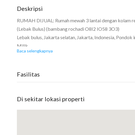
Deskripsi
12
16
RUMAH DIJUAL: Rumah mewah 3 lantai dengan kolam rena
(Lebak Bulus) (bambang rochadi O8I2 IO58 3O3)
Lebak bulus, Jakarta selatan, Jakarta, Indonesia, Pondo
Milik
Baca selengkapnya
Kamar tidur: 6
Kamar mandi: 8
Kamar pembantu: 2
Fasilitas
Garasi: 5
Luas tanah: 445 m2
Luas bangunan: 1200 m2
Di sekitar lokasi properti
Berapa lantai? 3
Bangunan menghadap: Selatan
Rumah mewah dijual di Lebak Bulus, Jakarta Selatan