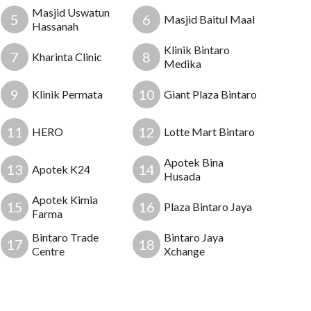
Masjid Uswatun
5
6
Masjid Baitul Maal
Hassanah
Klinik Bintaro
7
8
Kharinta Clinic
Medika
9
10
Klinik Permata
Giant Plaza Bintaro
11
12
HERO
Lotte Mart Bintaro
Apotek Bina
13
14
Apotek K24
Husada
Apotek Kimia
15
16
Plaza Bintaro Jaya
Farma
Bintaro Trade
Bintaro Jaya
17
18
Centre
Xchange