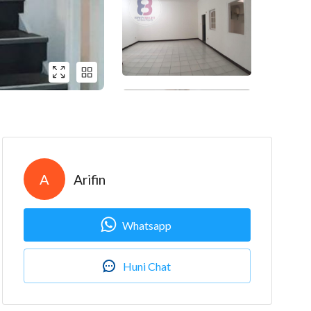
A
Arifin
Whatsapp
Huni Chat