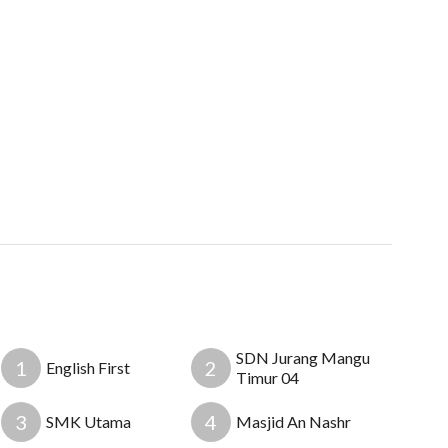
SDN Jurang Mangu
1
2
English First
Timur 04
3
4
SMK Utama
Masjid An Nashr