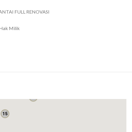
ANTAI FULL RENOVASI
 Hak Milik
OVASI SIAP HUNI DI LOKASI STRATEGIS PJMI BINTARO
9
15