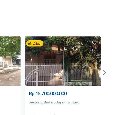
Dijual
D
Rp 15.700.000.000
Rp
Sektor 5, Bintaro Jaya -- Bintaro
Sek