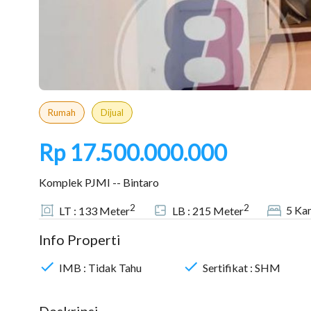
Rumah
Dijual
Rp 17.500.000.000
Komplek PJMI -- Bintaro
2
2
5
Kam
LT :
133
Meter
LB :
215
Meter
Info Properti
IMB :
Tidak Tahu
Sertifikat :
SHM
Deskripsi