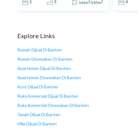
2
2
2
5
3
4
0
m
141
m
/
235
m
18
Explore Links
Rumah Dijual Di Banten
Rumah Disewakan Di Banten
Apartemen Dijual Di Banten
Apartemen Disewakan Di Banten
Kost Dijual Di Banten
Ruko/komersial Dijual Di Banten
Ruko/komersial Disewakan Di Banten
Tanah Dijual Di Banten
Villa Dijual Di Banten