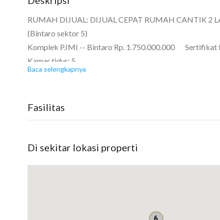
RUMAH DIJUAL: DIJUAL CEPAT RUMAH CANTIK 2 L
(Bintaro sektor 5)
Komplek PJMI -- Bintaro Rp. 1.750.000.000 Sertifikat
Kamar tidur: 5
Baca selengkapnya
Kamar mandi: 5
Luas tanah: 133 m²
Luas bangunan: 215 m²
Fasilitas
Bangunan menghadap: Timur
*DIJUAL CEPAT RUMAH CANTIK 2 LANTAI FULL REN
Di sekitar lokasi properti
SEKTOR 5*
Luas Tanah : 133 m²
Luas Bangunan : 215 m²
Kamar Tidur : 5
Kamar Mandi : 5
6