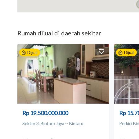
Listrik: 2200 watt
Sumber air: Jetpam
Apakah mobil masuk? Masuk
Bebas banjir? Ya
Rumah
dijual
di daerah sekitar
Dijual
Dijual
Rp 19.500.000.000
Rp 15.7
Sektor 3, Bintaro Jaya -- Bintaro
Perkici Bi