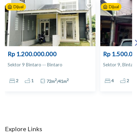
Dijual
Dijual
10
Bintaro Jaya Xchange
11
Sing Asri Plaza 2
12
Bintaro Trade Centre
Rp 1.200.000.000
Rp 1.500.00
13
Apotek 24 Sawah Lama
Sektor 9 Bintaro -- Bintaro
Sektor 9, Bintaro
14
Apotek Moerti
2
2
2
1
4
2
72
m
/
41
m
15
Apotek Anugerah Mas
16
Carrefour
17
Giant CBD Bintaro
Explore Links