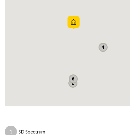
BX change Mall
Pintu Toll Bintaro (pondok Aren)
More info:
Arifin - 081286484264
Edwin Bright Property
4
Listrik: 2200 watt
AC: 2
Apakah mobil masuk? Masuk
6
Bebas banjir? Ya
2
1
SD Spectrum