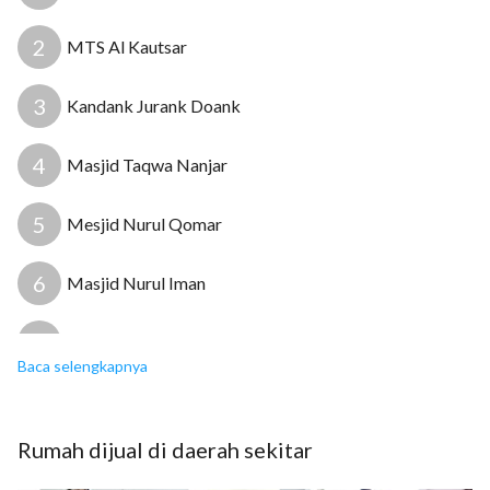
5
14
13
2
MTS Al Kautsar
3
Kandank Jurank Doank
4
Masjid Taqwa Nanjar
5
Mesjid Nurul Qomar
6
Masjid Nurul Iman
7
Puskesmas Kampung Sawah
Baca selengkapnya
8
Puskesmas Jombang
Rumah
dijual
di daerah sekitar
9
RSIA Dhia