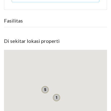
Luas Tanah : 131 m2
Luas Bangunan : 80 m2
Arah : Barat
Fasilitas
Lantai : 1
Kamar Tidur : 3
Kamar Mandi : 1 + 1
Di sekitar lokasi properti
Listrik : 2.200 watt
Telepon : 1 line
AC : 2 set
Air : tanah + filter air
Fasilitas Lain : 2 carport
Status Kepemilikan : SHM
Harga : 1,2 M nett
5
Lokasi dekat
1
Stasiun KA Jurangmangu
( Jalan kaki hanya +-5 Menit)