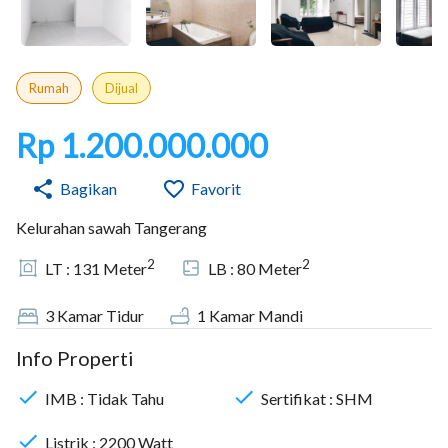
Rumah
Dijual
Rp 1.200.000.000
Bagikan
Favorit
Kelurahan sawah Tangerang
2
2
LT :
131
Meter
LB :
80
Meter
3
Kamar Tidur
1
Kamar Mandi
Info Properti
IMB :
Tidak Tahu
Sertifikat :
SHM
Listrik :
2200
Watt