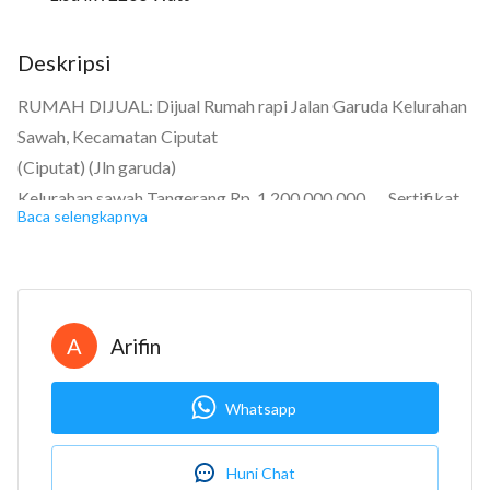
18
Deskripsi
RUMAH DIJUAL: Dijual Rumah rapi Jalan Garuda Kelurahan
17
Sawah, Kecamatan Ciputat
16
(Ciputat) (Jln garuda)
Kelurahan sawah Tangerang Rp. 1.200.000.000 Sertifikat
Baca selengkapnya
Hak Milik
12
Kamar tidur: 3
Kamar mandi: 1+1
Garasi: Carport
A
Arifin
Luas tanah: 131
Luas bangunan: 80
Whatsapp
Berapa lantai? 1
Bangunan menghadap: Barat
Huni Chat