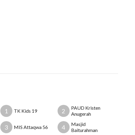
PAUD Kristen
1
2
TK Kids 19
Anugerah
Masjid
3
4
MIS Attaqwa 56
Baiturahman