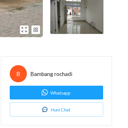
B
Bambang rochadi
Whatsapp
Huni Chat