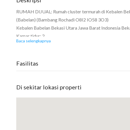
RUMAH DIJUAL: Rumah cluster termurah di Kebalen Bekas
(Babelan) (Bambang Rochadi O8I2 IO58 3O3)
Kebalen Babelan Bekasi Utara Jawa Barat Indonesia Bek
Kamar tidur: 2
Baca selengkapnya
Kamar mandi: 1
Garasi: Carport
Luas tanah: 72 m2
Fasilitas
Luas bangunan: 40 m2
Berapa lantai? 1
Bangunan menghadap: Selatan
Di sekitar lokasi properti
Alfatih Residence
Cluster murah di Kebalen Bekasi Utara dekat Summareco
Lokasi strategis aman dan nyaman
Dekat Giant Wisma Asri