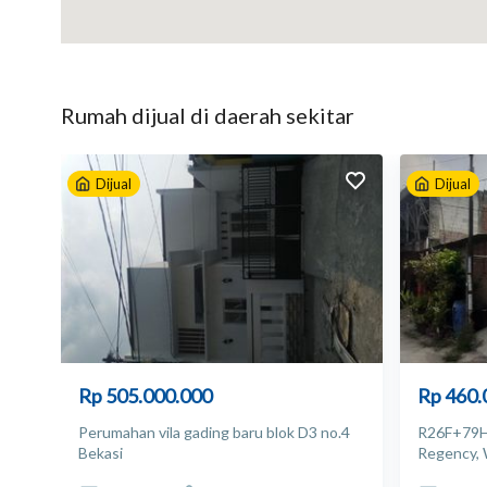
Hubungi Bambang Rochadi
0812 1058 303
Meeting Point Kantor kelurahan Kebalen
Rumah
dijual
di daerah sekitar
Listrik: 1300 watt
Sumber air: Air tanah
Dijual
Dijual
Apakah mobil masuk? Masuk mobil Jalan lebar
Rp 505.000.000
Rp 460.
Perumahan vila gading baru blok D3 no.4
R26F+79H,
Bekasi
Regency, 