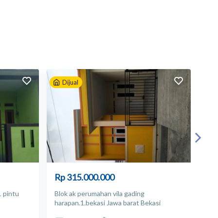
Dijual
D
Rp 315.000.000
Rp
1 pintu
Blok ak perumahan vila gading
Blo
harapan.1.bekasi Jawa barat Bekasi
har
bah