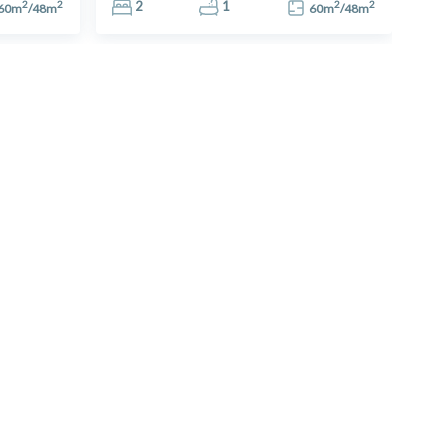
2
2
2
2
2
1
60
m
/
48
m
60
m
/
48
m