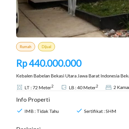
Rumah
Dijual
Rp 440.000.000
Kebalen Babelan Bekasi Utara Jawa Barat Indonesia Bek
2
2
2
Kamar
LT :
72
Meter
LB :
40
Meter
Info Properti
IMB :
Tidak Tahu
Sertifikat :
SHM
Deskripsi