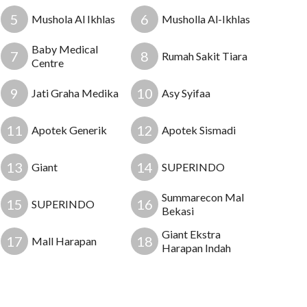
5
6
Mushola Al Ikhlas
Musholla Al-Ikhlas
Baby Medical
7
8
Rumah Sakit Tiara
Centre
9
10
Jati Graha Medika
Asy Syifaa
11
12
Apotek Generik
Apotek Sismadi
13
14
Giant
SUPERINDO
Summarecon Mal
15
16
SUPERINDO
Bekasi
Giant Ekstra
17
18
Mall Harapan
Harapan Indah