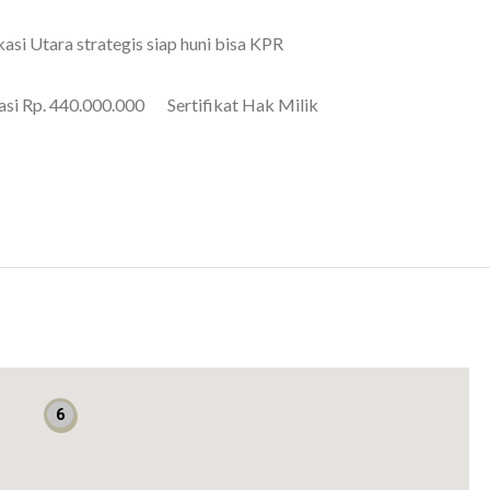
i Utara strategis siap huni bisa KPR
asi Rp. 440.000.000 Sertifikat Hak Milik
n, Ready Stock
6
5