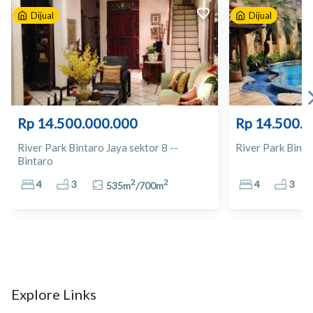
Dijual
Dijual
10
Lotte Mart Bintaro
11
Lotte Mart Bintaro
12
Giant CBD Bintaro
Rp 14.500.000.000
Rp 14.500.
13
Gajebo Herbal
River Park Bintaro Jaya sektor 8 --
River Park Binta
Bintaro
14
Apotek Kedaton
2
2
4
3
4
3
535
m
/
700
m
15
Apotek Taman
16
Bintaro Trade Centre
17
Cipadu Trade Center
Explore Links