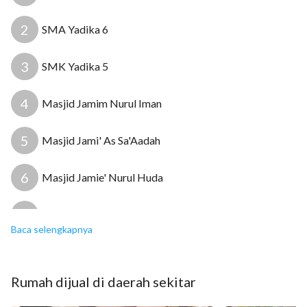
2
SMA Yadika 6
3
SMK Yadika 5
4
Masjid Jamim Nurul Iman
10
11
5
Masjid Jami' As Sa'Aadah
12
6
Masjid Jamie' Nurul Huda
7
Rumah Bersalin Permata Ibu
Baca selengkapnya
8
Klinik Ananta
16
Rumah
dijual
di daerah sekitar
9
Puskesmas Pondok Aren