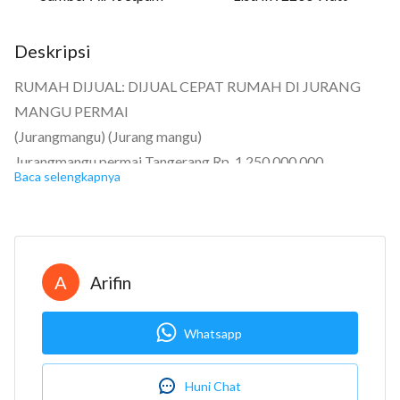
Deskripsi
RUMAH DIJUAL: DIJUAL CEPAT RUMAH DI JURANG
MANGU PERMAI
(Jurangmangu) (Jurang mangu)
Jurangmangu permai Tangerang Rp. 1.250.000.000
Baca selengkapnya
Sertifikat Hak Milik
Kamar tidur: 3
Kamar mandi: 2
Garasi: Garasi 1 mobil + carpot 1 mobil
A
Arifin
Luas tanah: 243m2
Luas bangunan: 150m2
Whatsapp
Berapa lantai? 1
LT / LB : 243m2 / 150m2
Huni Chat