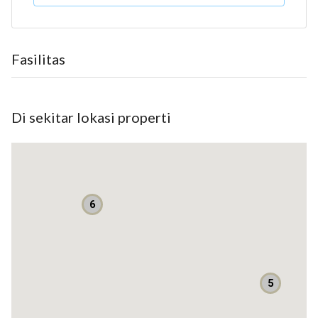
KT : 3
KM : 2
Sertifikat SHM
Fasilitas
Air : jetpam
Listrik : 2200
Halaman depan dan samping
Di sekitar lokasi properti
Lantai : 1.5
Carpot : 1 mobil
Garasi 1 mobil
Harga : *1.25 M (nego)*
6
More info :
Arifin - 0895388519282
Edwin Bright Property
5
Listrik: 2200 watt
Sumber air: Jetpam