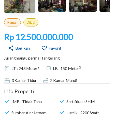
Rumah
Dijual
Rp 12.500.000.000
Bagikan
Favorit
Jurangmangu permai Tangerang
2
2
LT :
243
Meter
LB :
150
Meter
3
Kamar Tidur
2
Kamar Mandi
Info Properti
IMB :
Tidak Tahu
Sertifikat :
SHM
Sumber Air :
Jetpam
Listrik :
2200
Watt