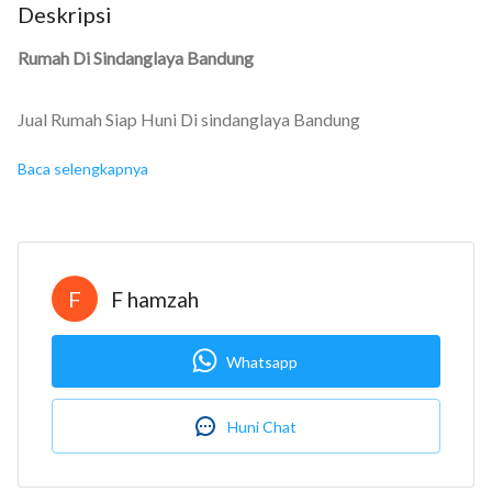
Deskripsi
Rumah Di Sindanglaya Bandung
Jual Rumah Siap Huni Di sindanglaya Bandung
Baca selengkapnya
Spesifikasi
Luas Tanah : 59 m2
Luas Bangunan : 59 m2
Kamar Tidur : 3
F
F hamzah
Kamar mandi : 2
Serifikat : SHM
Whatsapp
Free : Torn
Huni Chat
Harga : 350juta (nego)