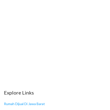
11
Apotek Mentari
12
Apotek Hossana
13
Toserba Griya Arcamanik
14
SUPERINDO
15
SUPERINDO
16
Indomaret Surapati Core
17
Cicadas Mall
Explore Links
18
Lucky Square
Rumah Dijual Di Jawa Barat