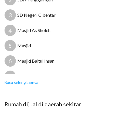
3
SD Negeri Cibentar
4
Masjid As Sholeh
5
Masjid
6
Masjid Baitul Ihsan
7
Klinik Kausar
Baca selengkapnya
8
Puskesmas Sindang Jaya
Rumah
dijual
di daerah sekitar
10
7
9
Puskesmas Cicadas
10
Apotek Girie Farma