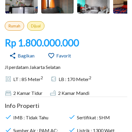
Rumah
Dijual
Rp 1.800.000.000
Bagikan
Favorit
Jl perdatam Jakarta Selatan
2
2
LT :
85
Meter
LB :
170
Meter
2
Kamar Tidur
2
Kamar Mandi
Info Properti
IMB :
Tidak Tahu
Sertifikat :
SHM
Sumber Air :
PAM AC:
Listrik :
1300
Watt