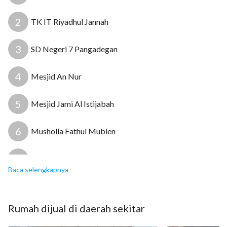
2
TK IT Riyadhul Jannah
3
SD Negeri 7 Pangadegan
4
Mesjid An Nur
5
Mesjid Jami Al Istijabah
6
Musholla Fathul Mubien
7
Puskesmas Kelurahan Duren
Baca selengkapnya
8
Rumah Sakit Umum Tebet
Rumah
dijual
di daerah sekitar
9
Klinik Advent Jakarta