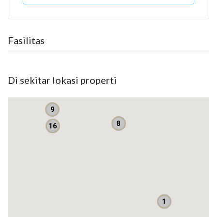
Luas Tanah : 85 m²
Luas Bangunan : 170 m²
Surat : SHM
Fasilitas
*Lantai 1*
Kamar Tidur : 2
Kamar Mandi : 2
Di sekitar lokasi properti
Dapur : 1
Carport : 2 Mobil
9
*Lantai 2*
8
16
Kamar Kos : 5
Kamar Mandi : 5
Dapur : 1
Listrik : 1.300 Watt (perkamar)
Air : Jetpam
Hadap : Barat
1
*Harga : Rp 1.800.000.000,- (nego)*