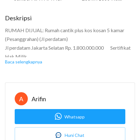
Deskripsi
RUMAH DIJUAL: Rumah cantik plus kos kosan 5 kamar
(Pesanggrahan) (Jl perdatam)
Jl perdatam Jakarta Selatan Rp. 1.800.000.000 Sertifikat
Hak Milik
Baca selengkapnya
Kamar tidur: 2+5
Kamar mandi: 2+5
Kamar pembantu: Tidak ada
Garasi: Carport
A
Arifin
Luas tanah: 85m2
Luas bangunan: 170m2
Whatsapp
Berapa lantai? 2
Bangunan menghadap: Barat
Huni Chat