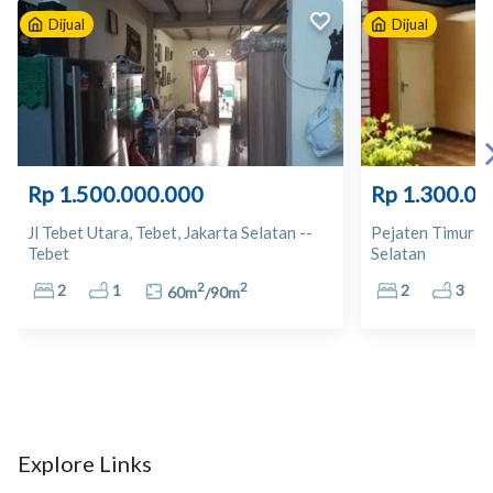
Dijual
Dijual
10
Asuransi Kesehatan Indonesia
11
Apotek Pancoran Raya
12
Budhi Husada Apotik
Rp 1.500.000.000
Rp 1.300.00
13
SUPERINDO
Jl Tebet Utara, Tebet, Jakarta Selatan --
Pejaten Timur Ja
Tebet
Selatan
14
Giant Kalibata
2
2
2
1
2
3
60
m
/
90
m
15
Carrefour MT Haryono
16
Gelael Pasar Swalayan
17
Plaza Kalibata
Explore Links