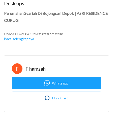
Deskripsi
Perumahan Syariah Di Bojongsari Depok | ASRI RESIDENCE
CURUG
LOKASI YG SANGAT STRATEGIS .
Baca selengkapnya
ASRI RESIDENCE CURUG
AKSES
7 Menit Ke Giant Bojongsari Sawangan
F
F hamzah
7 Menit ke MC Donald's Bojongsari Sawangan
7 Menit kr Polsek Sawangan
Whatsapp
7 Menit ke Kecamatan Bojongsari
7 Menit ke Kolam Renang Sawangan Golf
7 Menit ke RM Ampera Bojongsari Sawangan
Huni Chat
10 Menit ke Pusdiklat kemendikbud Wates
11 Menit ke RSUD DEPOK