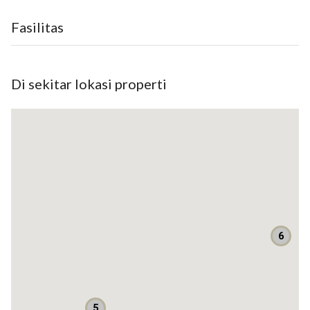
12 Menit ke Sekolah Islam Terpadu AMEC Reni Jaya.
Fasilitas
14 Menit ke Gerbang TOL GAPLEK
19 Menit ke Shuttle Busway TIPTOP Ciputat
20 Menit ke UNIVERSITAS PAMULANG
Di sekitar lokasi properti
ASRI RESIDENCE CURUG
Berada di 3 perbatasan kota yakni Tangerang Selatan, Depok
dan Jakarta
Akses mudah ke Pamulang,kawasan BSD dan Bintaro
Akses mudah ke stasiun depok lama/depok baru
Akses mudah ke universitas islam syarif hidayatullah dan
6
MRT lebak bulus.
TERSEDIA Taman bermain anak dan pastinya Bebas banjir.
Berada di daerah Kampus, dekat dengan sarana prasarana
5