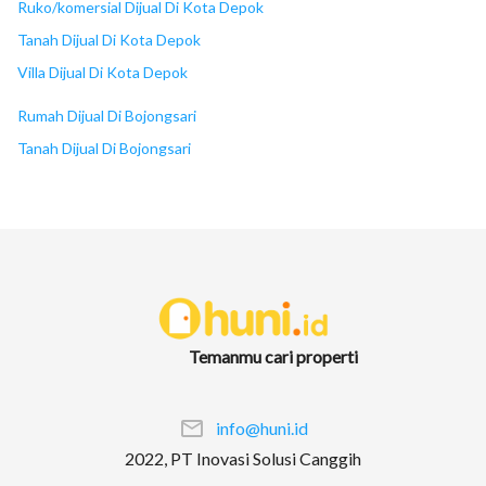
Ruko/komersial Dijual Di Kota Depok
Tanah Dijual Di Kota Depok
14
18
Villa Dijual Di Kota Depok
Rumah Dijual Di Bojongsari
Tanah Dijual Di Bojongsari
Temanmu cari properti
info@huni.id
2022, PT Inovasi Solusi Canggih