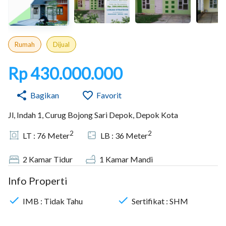
Rumah
Dijual
Rp 430.000.000
Bagikan
Favorit
Jl, Indah 1, Curug Bojong Sari Depok, Depok Kota
2
2
LT :
76
Meter
LB :
36
Meter
2
Kamar Tidur
1
Kamar Mandi
Info Properti
IMB :
Tidak Tahu
Sertifikat :
SHM