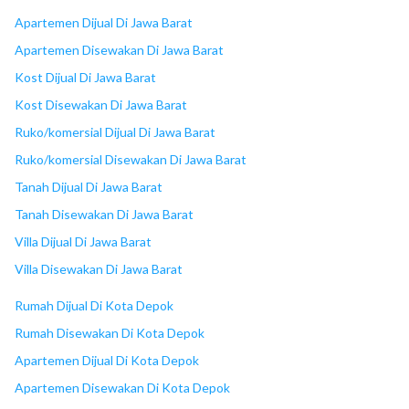
Apartemen Dijual Di Jawa Barat
11
Apotek Kimia Farma
Apartemen Disewakan Di Jawa Barat
Kost Dijual Di Jawa Barat
12
Apotek Raifa Pharma
Kost Disewakan Di Jawa Barat
13
Giant Binong Sari
Ruko/komersial Dijual Di Jawa Barat
Ruko/komersial Disewakan Di Jawa Barat
14
Ramayana Mal Parung
Tanah Dijual Di Jawa Barat
Tanah Disewakan Di Jawa Barat
15
Supermarket Bahan Bangunan Murah 88
Villa Dijual Di Jawa Barat
Villa Disewakan Di Jawa Barat
16
Sari Plaza
Rumah Dijual Di Kota Depok
17
The Park Sawangan
Rumah Disewakan Di Kota Depok
Apartemen Dijual Di Kota Depok
18
Mal Parung
Apartemen Disewakan Di Kota Depok