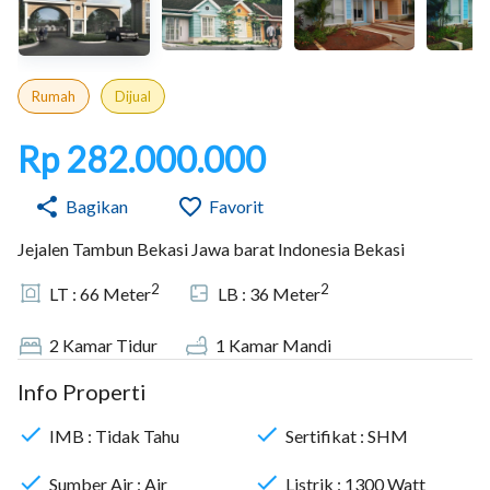
Rumah
Dijual
Rp 282.000.000
Bagikan
Favorit
Jejalen Tambun Bekasi Jawa barat Indonesia Bekasi
2
2
LT :
66
Meter
LB :
36
Meter
2
Kamar Tidur
1
Kamar Mandi
Info Properti
IMB :
Tidak Tahu
Sertifikat :
SHM
Sumber Air :
Air
Listrik :
1300
Watt