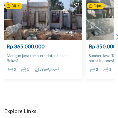
Dijual
Dijual
10
Apotek Ardiana Farma
11
Apotek KImia Farma
12
Laboratorium Bio Check
Rp 365.000.000
Rp 350.000
13
Lion SUPERINDO
Mangun jaya tambun selatan bekasi
Sumber Jaya Tam
Bekasi
barat Indonesia 
14
Giant Ekspres
2
2
2
1
2
1
60
m
/
36
m
15
HERO Ponsel
16
Plaza Metropolitan Tambun
17
Bekasi Trade Centre
Explore Links