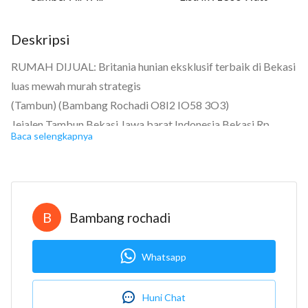
Deskripsi
RUMAH DIJUAL: Britania hunian eksklusif terbaik di Bekasi
luas mewah murah strategis
(Tambun) (Bambang Rochadi O8I2 IO58 3O3)
Jejalen Tambun Bekasi Jawa barat Indonesia Bekasi Rp.
Baca selengkapnya
282.300.000 Sertifikat Hak Milik
Kamar tidur: 2
Kamar mandi: 1
Garasi: Carport
B
Bambang rochadi
Luas tanah: 66 m2
Luas bangunan: 36 m2
Whatsapp
Berapa lantai? 1
Bangunan menghadap: Selatan
Huni Chat