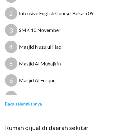
2
Intensive English Course-Bekasi 09
3
SMK 10 November
4
Masjid Nuzulul Haq
5
Masjid Al Muhajirin
6
Masjid Al Furqon
7
Rumah Sakit Umum Kartika Husada
Baca selengkapnya
8
Klinik Husada Karya
Rumah
dijual
di daerah sekitar
9
Klinik Bunda Mulia