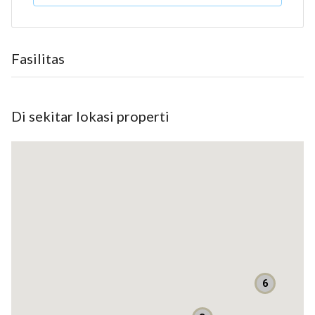
Britania Bekasi
Hunian Eksklusif Terbaik dan termurah di Bekasi
Berkonsep Britania Raya adaptasi dari Notting Hill London
Fasilitas
di Kembangkan di atas Lahan 10 Hektar
Lingkungan nyaman 50% ruang terbuka hijau
Luas tanah 66
Di sekitar lokasi properti
Luas bangunan 36
Harga Rp 282.300.000,-
Luas tanah 72
Luas bangunan 42
Harga Rp 347.400.000,-
Lokasi strategis aman dan nyaman
Konsep Britania Raya adaptasi Notting Hill London
Club House dan Kolam Renang
6
Taman Tematik
Jogging track