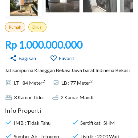
Rumah
Dijual
Rp 1.000.000.000
Bagikan
Favorit
Jatisampurna Kranggan Bekasi Jawa barat Indinesia Bekasi
2
2
LT :
84
Meter
LB :
77
Meter
3
Kamar Tidur
2
Kamar Mandi
Info Properti
IMB :
Tidak Tahu
Sertifikat :
SHM
Sumber Air :
Jetpump
Listrik :
2200
Watt