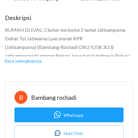
Deskripsi
RUMAH DIJUAL: Cluster exclusive 2 lantai Jatisampurna
Dekat Tol Jatiwarna Luas murah KPR
(Jatisampurna) (Bambang Rochadi O8I2 IO58 3O3)
Jatisampurna Kranggan Bekasi Jawa barat Indinesia Bekasi
Baca selengkapnya
Rp. 1.009.128.000 Sertifikat Hak Milik
Kamar tidur: 3
Kamar mandi: 2
Garasi: Carport
B
Bambang rochadi
Luas tanah: 84 m2
Luas bangunan: 77 m2
Whatsapp
Berapa lantai? 2
Bangunan menghadap: Selatan
Huni Chat