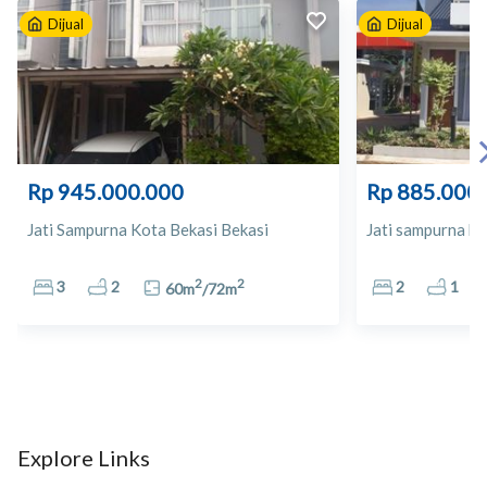
Dijual
Dijual
10
Giant
11
Giant Ekpres Kranggan
12
SUPERINDO Plaza Cibubur
Rp 945.000.000
Rp 885.000
13
Toko Obat Mamah Kaka
Jati Sampurna Kota Bekasi Bekasi
Jati sampurna be
14
Apoteh Ramahwati
2
2
3
2
2
1
60
m
/
72
m
15
Apotek Century Pharma
16
Plasa Cibubur
17
Mal Ciputra
Explore Links