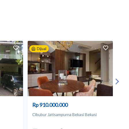
Dijual
D
Rp 910.000.000
Rp
Cibubur Jatisampurna Bekasi Bekasi
Clu
Bek