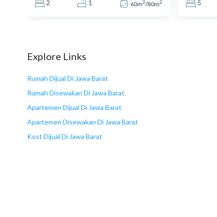
2
2
2
2
1
5
5
m
60
m
/
80
m
Explore Links
Rumah Dijual Di Jawa Barat
Rumah Disewakan Di Jawa Barat
Apartemen Dijual Di Jawa Barat
Apartemen Disewakan Di Jawa Barat
Kost Dijual Di Jawa Barat
Kost Disewakan Di Jawa Barat
Ruko/komersial Dijual Di Jawa Barat
Ruko/komersial Disewakan Di Jawa Barat
Tanah Dijual Di Jawa Barat
Tanah Disewakan Di Jawa Barat