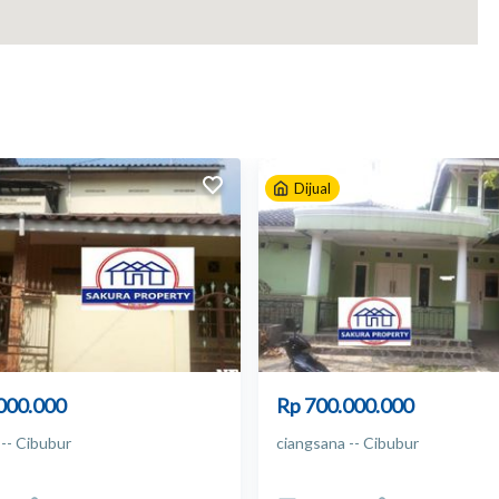
k, Civic Center, Bike lane, Playground, Outdoor Fitness,
Dijual
000.000
Rp 700.000.000
-- Cibubur
ciangsana -- Cibubur