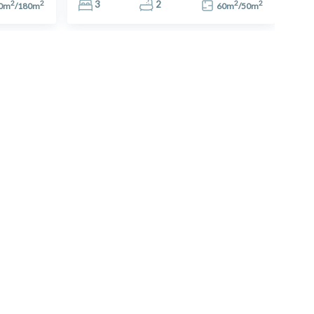
2
2
2
2
3
2
0
m
/
180
m
60
m
/
50
m