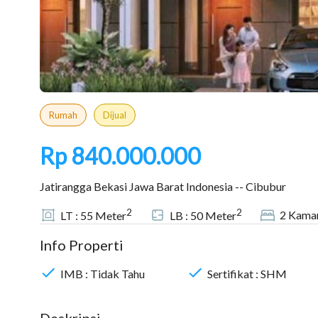
Rumah
Dijual
Rp 840.000.000
Jatirangga Bekasi Jawa Barat Indonesia -- Cibubur
2
2
2
Kamar
LT :
55
Meter
LB :
50
Meter
Info Properti
IMB :
Tidak Tahu
Sertifikat :
SHM
Deskripsi