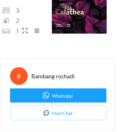
B
Bambang rochadi
Whatsapp
Huni Chat