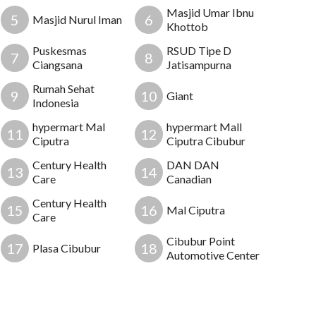
Masjid Umar Ibnu
5
6
Masjid Nurul Iman
Khottob
7
Puskesmas
RSUD Tipe D
7
8
Ciangsana
Jatisampurna
Rumah Sehat
9
10
Giant
Indonesia
hypermart Mal
hypermart Mall
11
12
Ciputra
Ciputra Cibubur
Century Health
DAN DAN
13
14
Care
Canadian
Century Health
15
16
Mal Ciputra
Care
Cibubur Point
17
18
Plasa Cibubur
Automotive Center