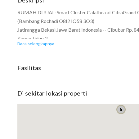
RUMAH DIJUAL: Smart Cluster Calathea at CitraGrand 
(Bambang Rochadi O8I2 IO58 3O3)
Jatirangga Bekasi Jawa Barat Indonesia -- Cibubur Rp. 
Kamar tidur: 2
Baca selengkapnya
Kamar mandi: 2
Garasi: Carport
Luas tanah: 55 m2 (5x11)
Fasilitas
Luas bangunan: 50 m2
Berapa lantai? 2
Di sekitar lokasi properti
Kini hadir Cluster baru
Smart Cluster CALATHEA
6
Harga perdana Rp 840.565.000,-
untuk pembelian 1 Juli - 31 Agustus 2020
Harga Normal Rp 910.279.000,-