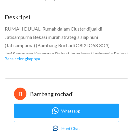
Deskripsi
RUMAH DIJUAL: Rumah dalam Cluster dijual di
Jatisampurna Bekasi murah strategis siap huni
(Jatisampurna) (Bambang Rochadi O8I2 IO58 3O3)
Jati Sampurna Kranggan Bekasi Jawa barat Indonesia Bekasi
Baca selengkapnya
Rp. 575.000.000 Sertifikat Hak Milik
Kamar tidur: 2
Kamar mandi: 1
Garasi: Carport
B
Bambang rochadi
Luas tanah: 66 m2
Luas bangunan: 50 m2
Whatsapp
Berapa lantai? 1
Bangunan menghadap: Selatan
Huni Chat