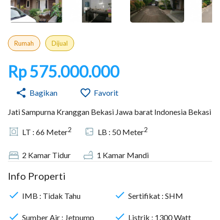
Rumah
Dijual
Rp 575.000.000
Bagikan
Favorit
Jati Sampurna Kranggan Bekasi Jawa barat Indonesia Bekasi
2
2
LT :
66
Meter
LB :
50
Meter
2
Kamar Tidur
1
Kamar Mandi
Info Properti
IMB :
Tidak Tahu
Sertifikat :
SHM
Sumber Air :
Jetpump
Listrik :
1300
Watt