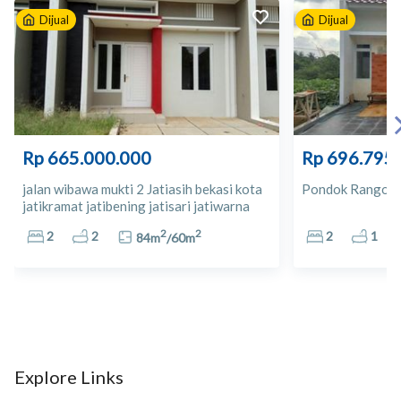
Dijual
Dijual
10
Giant
11
Giant Ekpres Kranggan
12
SUPERINDO Plaza Cibubur
Rp 665.000.000
Rp 696.795
13
Toko Obat Mamah Kaka
jalan wibawa mukti 2 Jatiasih bekasi kota
Pondok Rangon, 
jatikramat jatibening jatisari jatiwarna
14
Apoteh Ramahwati
kranggan cibubur Bekasi
2
2
2
2
2
1
84
m
/
60
m
15
Apotek Century Pharma
16
Plasa Cibubur
17
Mal Ciputra
Explore Links