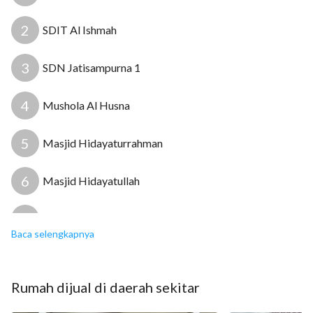
Sumber air: Jetpump
Apakah mobil masuk? Masuk mobil Jalan lebar
2
SDIT Al Ishmah
Bebas banjir? Bebas banjir
3
SDN Jatisampurna 1
4
Mushola Al Husna
5
Masjid Hidayaturrahman
6
Masjid Hidayatullah
7
RSUD Tipe D Jatisampurna
Baca selengkapnya
14
8
Klinik Keranggan
15
Rumah
dijual
di daerah sekitar
9
Klinik Medika Kranggan