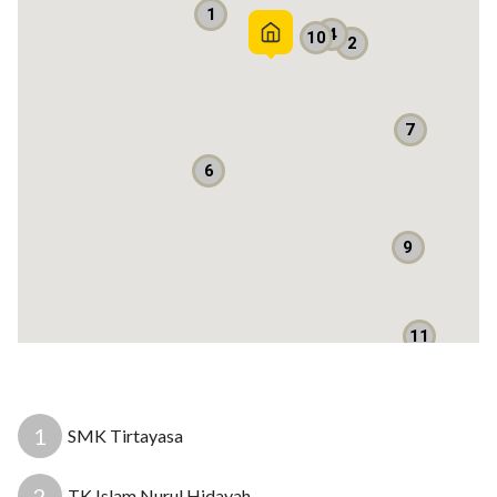
1
Harga : Rp 4.695 miliar nego
4
10
2
Informasi lebih lanjut :
Arifin : 08567882608
Edwin Bright Property
7
6
AC: Ada
Sambungan Internet: Ya
Apakah mobil masuk? Masuk
9
Bebas banjir? Ya
11
1
SMK Tirtayasa
2
TK Islam Nurul Hidayah