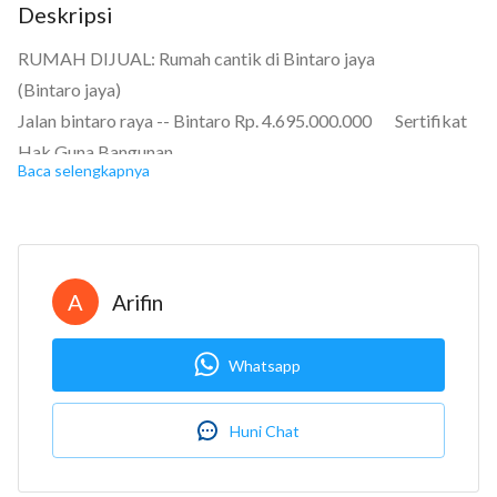
Deskripsi
RUMAH DIJUAL: Rumah cantik di Bintaro jaya
(Bintaro jaya)
Jalan bintaro raya -- Bintaro Rp. 4.695.000.000 Sertifikat
Hak Guna Bangunan
Baca selengkapnya
Kamar tidur: 4+1
Kamar mandi: 3+2
Kamar pembantu: Ada
14
Garasi: Carport
A
Arifin
Luas tanah: 204m2
Luas bangunan: 218m2
Whatsapp
Berapa lantai? 2
Semi furnished
Huni Chat
Sudah ada tambahan canopy dak dan di bagian depan dan
belakang