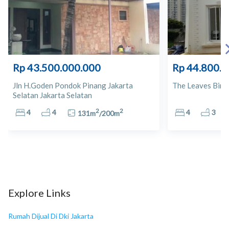
11
Apotek K24
12
Century
Rp 43.500.000.000
Rp 44.800.
13
Lotte Mart Gandaria City
Jln H.Goden Pondok Pinang Jakarta
The Leaves Binta
Selatan Jakarta Selatan
14
Carrefour Express Kebayoran
2
2
4
4
4
3
131
m
/
200
m
15
HERO Supermarket
16
Gandaria City
17
Plaza 6 Pondok Indah
Explore Links
18
Plaza 5 Pondok Indah
Rumah Dijual Di Dki Jakarta