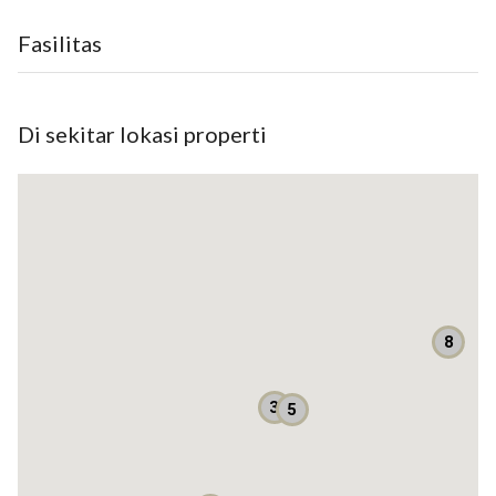
Balkon luas
Fasilitas
2 kitchen set
AC
Water heater
Di sekitar lokasi properti
Berada di salah satu cluster elite dan favorit di Bintaro Jaya
Lokasi strategis, dekat dengan:
- CBD Bintaro Jaya (perkantoran, pertokoan, perbankan,
hotel, pusat perbelanjaan, dll.)
- Sekolah BPK Penabur Global Jaya, Japanese School, British
School, Universitas pembangunan Jaya
- Dekat RS. Premiere Bintaro Jaya dan RSPI. Bintaro
8
- Dekat berbagai pusat moda transportasi: Stasiun KA.
Jurangmangu, feeder MRT
3
5
- Pintu tol JORR dan TB. Simatupang
Lokasi dekat dengan Emerald District dan Discovery
Residences Bintaro Jaya