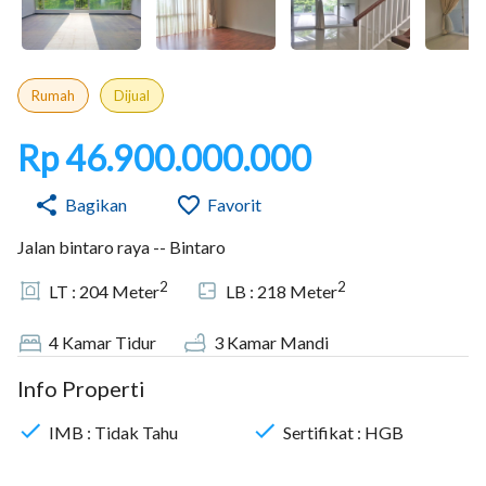
Rumah
Dijual
Rp 46.900.000.000
Bagikan
Favorit
Jalan bintaro raya -- Bintaro
2
2
LT :
204
Meter
LB :
218
Meter
4
Kamar Tidur
3
Kamar Mandi
Info Properti
IMB :
Tidak Tahu
Sertifikat :
HGB