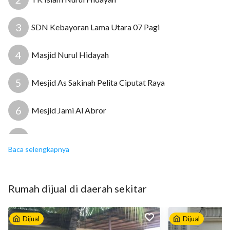
3
SDN Kebayoran Lama Utara 07 Pagi
4
Masjid Nurul Hidayah
5
Mesjid As Sakinah Pelita Ciputat Raya
6
Mesjid Jami Al Abror
7
Rumah Sakit Yadika
Baca selengkapnya
8
Puskesmas Kecamatan Kebayoran Lama
Rumah
dijual
di daerah sekitar
9
Klinik Tanah Kusir
Dijual
Dijual
10
Apotek Bendi