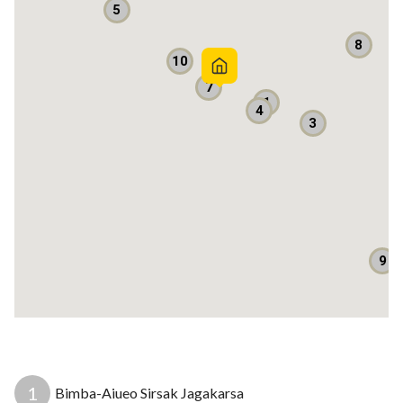
5
* Strategis dan bebas banjir
* Dekat dengan berbagai fasilitas umum, antara lain : Pusat
8
perbelanjaan, Rumah sakit, Rumah ibadah, Sekolah, Restoran,
10
Bank, dll
7
1
4
* Hanya 5 menit menuju akses tol Brigif, yang akan
3
tersambung dengan tol JORR 2 (Cinere - Jagorawi) dan
(Cinere Serpong)
Untuk info selanjutnya, silahkan hubungi :
Arifin - 0895388519282
EDWIN BRIGHT PROPERTY
9
Listrik: 4400 watt
Sumber air: Jetpam
Apakah mobil masuk? Masuk
Bebas banjir? Ya
1
Bimba-Aiueo Sirsak Jagakarsa