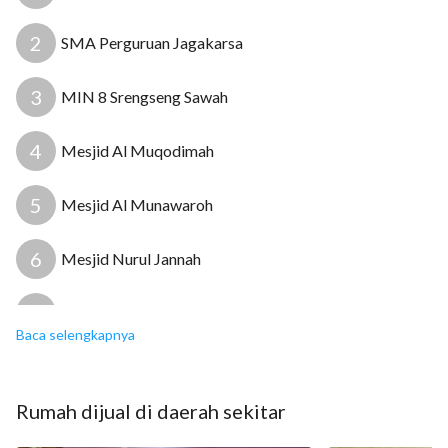
2
SMA Perguruan Jagakarsa
3
MIN 8 Srengseng Sawah
4
Mesjid Al Muqodimah
5
Mesjid Al Munawaroh
6
Mesjid Nurul Jannah
7
Rumah Sakit Zahirah
Baca selengkapnya
8
Rumah Sakit Ibu dan Anak Aulia
Rumah
dijual
di daerah sekitar
9
Klinik Pratama Desa Putera