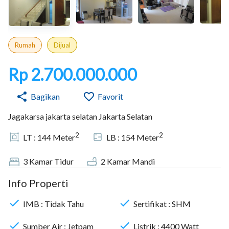
Rumah
Dijual
Rp 2.700.000.000
Bagikan
Favorit
Jagakarsa jakarta selatan Jakarta Selatan
2
2
LT :
144
Meter
LB :
154
Meter
3
Kamar Tidur
2
Kamar Mandi
Info Properti
IMB :
Tidak Tahu
Sertifikat :
SHM
Sumber Air :
Jetpam
Listrik :
4400
Watt