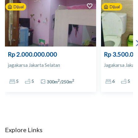
Dijual
Dijual
10
Apotek Zaky Farma
11
Apotik Ratu
12
Apotik Ratu
Rp 2.000.000.000
Rp 3.500.00
13
Alfamart
jagakarsa Jakarta Selatan
Jagakarsa Jakart
14
SUPERINDO Express Supermarket
2
2
5
5
6
5
300
m
/
250
m
15
Giant Ekspres Cilandak KKO
16
Inkopkar Plaza 1
17
TRANSmart Carrefour
Explore Links