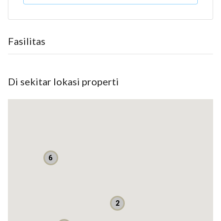
Luas tanah : 144 m2
Luas bangunan : 154 m2
Kamar tidur : 3+1
Fasilitas
Kamar mandi : 2+1
Hadap : Selatan
Carport : 2 Mobil
Di sekitar lokasi properti
Listrik : 4400 kwh
Air : jetpump
Harga : Rp. 2,7 M nego
* Rumah 2 lantai, cantik dan siap huni
* Desain tropikal minimalis, layout lapang, ada taman depan
belakang
6
* Sirkulasi udara dan pencahayaan baik
* Dalam cluster, one gate system dengan keamanan 24 jam
terjaga
2
* Jalan depan lebar, muat 2 mobil