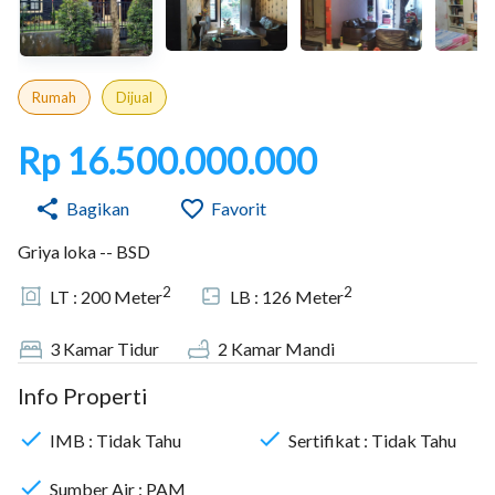
Rumah
Dijual
Rp 16.500.000.000
Bagikan
Favorit
Griya loka -- BSD
2
2
LT :
200
Meter
LB :
126
Meter
3
Kamar Tidur
2
Kamar Mandi
Info Properti
IMB :
Tidak Tahu
Sertifikat :
Tidak Tahu
Sumber Air :
PAM