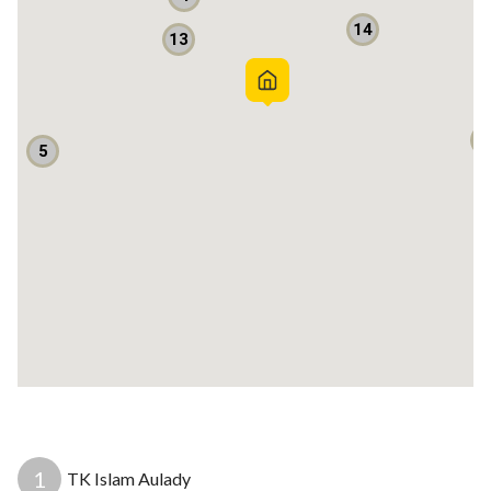
Info lebih panjut :
14
13
Arifin - 0895388519282
Edwin Bright property
Sumber air: PAM
5
Apakah mobil masuk? Masuk
Bebas banjir? Ya
1
TK Islam Aulady