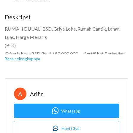
Deskripsi
RUMAH DIJUAL: BSD, Griya Loka, Rumah Cantik, Lahan
Luas, Harga Menarik
(Bsd)
Griya loka -- BSD Rp. 1.650.000.000 Sertifikat Perjanjian
Baca selengkapnya
Pengikatan Jual Beli (PPJB)
Kamar tidur: 3+1
Kamar mandi: 2+1
Garasi: Carport
A
Arifin
Luas tanah: 200m2
Luas bangunan: 126m2
Whatsapp
Berapa lantai? 1
Luas tanah : 200 m2
Huni Chat