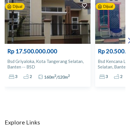
Dijual
Dijual
10
Ruko Barcelona
11
Sentra Onderdil BSD
12
Teras Kota
Rp 17.500.000.000
Rp 20.500.
13
Apotek Bersama
Bsd Griyaloka, Kota Tangerang Selatan,
Bsd Kencana Lok
Banten -- BSD
Selatan, Banten 
14
Sarana Sehat Apotek
2
2
3
2
3
2
160
m
/
120
m
15
Apotek
16
Giant Ekstra
17
SUPERINDO
Explore Links