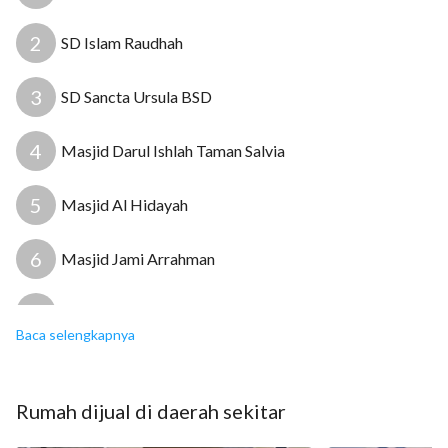
2
SD Islam Raudhah
3
SD Sancta Ursula BSD
4
Masjid Darul Ishlah Taman Salvia
5
Masjid Al Hidayah
6
Masjid Jami Arrahman
7
RS Putra Dalima
Baca selengkapnya
8
Posyandu Alamanda RW.04
Rumah
dijual
di daerah sekitar
9
Archa Medica Klinik Utama Rawat Inap