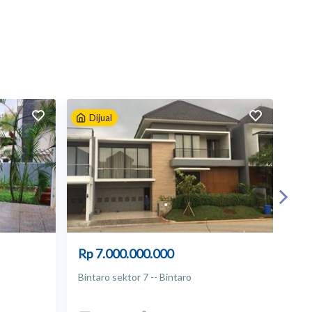
Dijual
D
Rp 7.000.000.000
Rp
Bintaro sektor 7 -- Bintaro
Bin