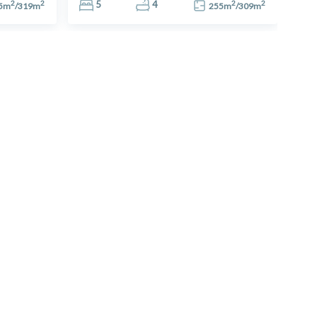
2
2
2
2
5
4
5
m
/
319
m
255
m
/
309
m