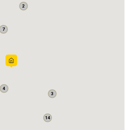
2
7
4
an terjaga 24 jam
3
an lebar
ena dekat dengan semua akses, sarana dan fasilitas
e menjadi swimming pool
14