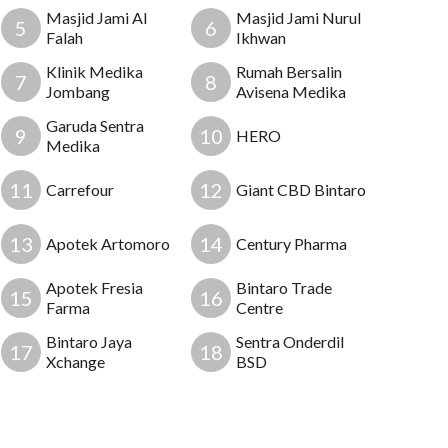
Masjid Jami Al
Masjid Jami Nurul
5
6
Falah
Ikhwan
Klinik Medika
Rumah Bersalin
7
8
Jombang
Avisena Medika
Garuda Sentra
9
10
HERO
Medika
12
11
12
Carrefour
Giant CBD Bintaro
11
13
14
Apotek Artomoro
Century Pharma
Apotek Fresia
Bintaro Trade
15
16
Farma
Centre
16
Bintaro Jaya
Sentra Onderdil
17
18
Xchange
BSD