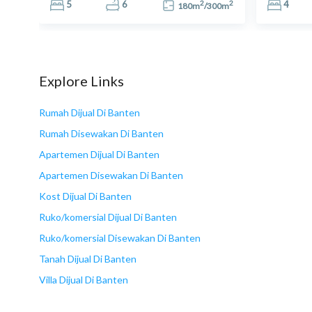
2
2
2
5
6
4
0
m
180
m
/
300
m
Explore Links
Rumah Dijual Di Banten
Rumah Disewakan Di Banten
Apartemen Dijual Di Banten
Apartemen Disewakan Di Banten
Kost Dijual Di Banten
Ruko/komersial Dijual Di Banten
Ruko/komersial Disewakan Di Banten
Tanah Dijual Di Banten
Villa Dijual Di Banten