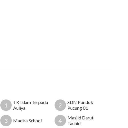
TK Islam Terpadu
SDN Pondok
1
2
Auliya
Pucung 01
Masjid Darut
3
4
Madira School
Tauhid