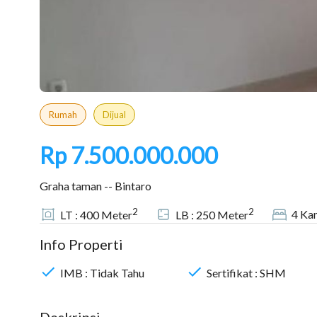
Rumah
Dijual
Rp 7.500.000.000
Graha taman -- Bintaro
2
2
4
Kam
LT :
400
Meter
LB :
250
Meter
Info Properti
IMB :
Tidak Tahu
Sertifikat :
SHM
Deskripsi