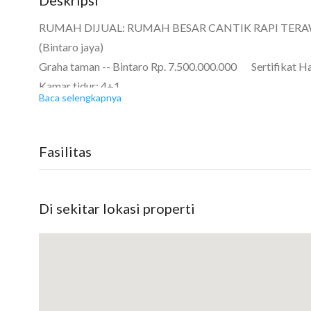
RUMAH DIJUAL: RUMAH BESAR CANTIK RAPI TER
(Bintaro jaya)
Graha taman -- Bintaro Rp. 7.500.000.000 Sertifikat H
Kamar tidur: 4+1
Baca selengkapnya
Kamar mandi: 3+1
Kamar pembantu: Ada
Garasi: Carpot 4 mobil
Fasilitas
Luas tanah: 400
Luas bangunan: 250
Berapa lantai? 2
Di sekitar lokasi properti
Bangunan menghadap: Selatan
DIJUAL CEPAT RUMAH BESAR CANTIK RAPI TERAW
BINTARO JAYA SEKTOR 9*
#ika