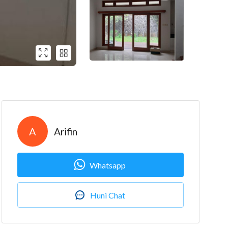
A
Arifin
Whatsapp
Huni Chat