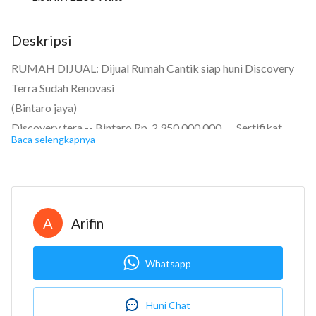
Deskripsi
RUMAH DIJUAL: Dijual Rumah Cantik siap huni Discovery
Terra Sudah Renovasi
(Bintaro jaya)
Discovery tera -- Bintaro Rp. 2.950.000.000 Sertifikat
Baca selengkapnya
Hak Milik
Kamar tidur: 3
Kamar mandi: 3
Garasi: Carport
A
Arifin
Luas tanah: 135m2
Luas bangunan: 144m2
Whatsapp
Berapa lantai? 2
LT 135 m² (15x9)
Huni Chat