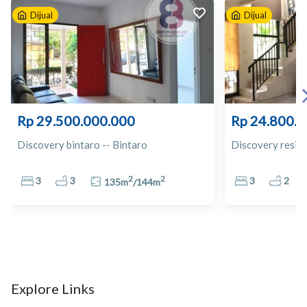
Dijual
Dijual
10
Apotek Surya Sentosa
11
Kenzo
12
Apotek Century
Rp 29.500.000.000
Rp 24.800.
13
HERO
Discovery bintaro -- Bintaro
Discovery resida
14
Giant CBD Bintaro
2
2
3
3
3
2
135
m
/
144
m
15
Carrefour
16
Dian Plaza
17
Bintaro Trade Centre
Explore Links