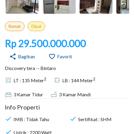
Rumah
Dijual
Rp 29.500.000.000
Bagikan
Favorit
Discovery tera -- Bintaro
2
2
LT :
135
Meter
LB :
144
Meter
3
Kamar Tidur
3
Kamar Mandi
Info Properti
IMB :
Tidak Tahu
Sertifikat :
SHM
Listrik :
2200
Watt