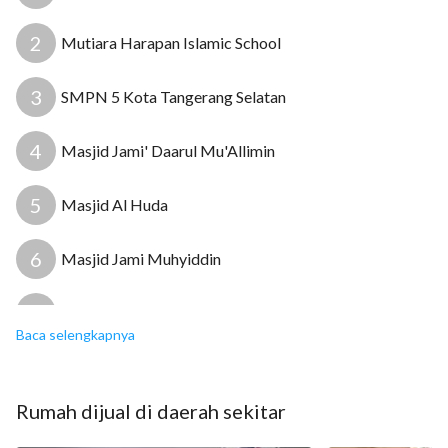
2
Mutiara Harapan Islamic School
13
3
SMPN 5 Kota Tangerang Selatan
8
4
Masjid Jami' Daarul Mu'Allimin
5
Masjid Al Huda
6
Masjid Jami Muhyiddin
7
UPT Puskesmas Pondok Kacang Timur
Baca selengkapnya
8
UPT Puskesmas Parigi
Rumah
dijual
di daerah sekitar
9
Rumah Sakit Aqidah