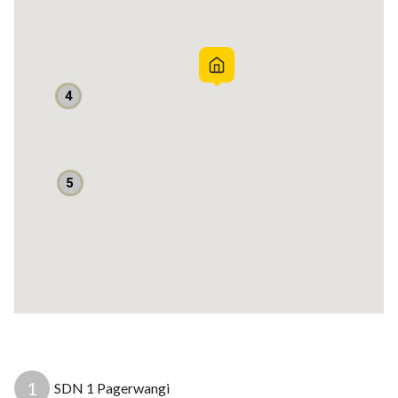
Kamar mandi 2
Listrik 2.200 watt
Sumber Air WTP Water Treatment Plumber
Carport 2
4
Legalitas SHM
Bebas Banjir
Bila ingin sehat segera tinggal disini
5
Segera hubungi Bambang R O8I2IO583O3
Listrik: 2200 watt
Sumber air: PAM
Apakah mobil masuk? Masuk mobil Jalan lebar
Bebas banjir? Bebas banjir ---------- Post added 19 Jul 2020
at 23:38 ---------- Rumah mewah yang menguntungkan untuk
3
1
SDN 1 Pagerwangi