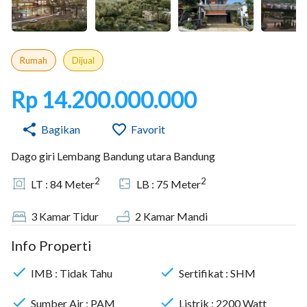
Rumah
Dijual
Rp 14.200.000.000
Bagikan
Favorit
Dago giri Lembang Bandung utara Bandung
2
2
LT :
84
Meter
LB :
75
Meter
3
Kamar Tidur
2
Kamar Mandi
Info Properti
IMB :
Tidak Tahu
Sertifikat :
SHM
Sumber Air :
PAM
Listrik :
2200
Watt