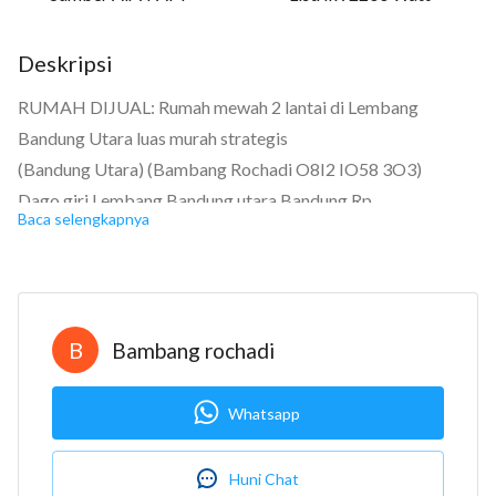
Deskripsi
RUMAH DIJUAL: Rumah mewah 2 lantai di Lembang
Bandung Utara luas murah strategis
(Bandung Utara) (Bambang Rochadi O8I2 IO58 3O3)
Dago giri Lembang Bandung utara Bandung Rp.
Baca selengkapnya
1.425.000.000 Sertifikat Hak Milik
Kamar tidur: 3
Kamar mandi: 2
Garasi: Carport 2
B
Bambang rochadi
Luas tanah: 84 m2
Luas bangunan: 75 m2
Whatsapp
Berapa lantai? 2
Bangunan menghadap: Selatan
Huni Chat