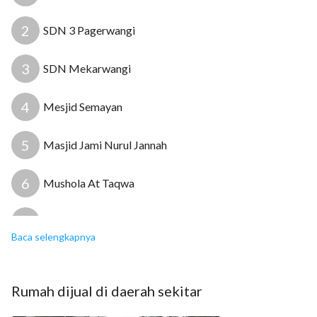
2
SDN 3 Pagerwangi
3
SDN Mekarwangi
4
Mesjid Semayan
5
Masjid Jami Nurul Jannah
6
Mushola At Taqwa
7
Balai Pengobatan Tribuana Medistra
Baca selengkapnya
8
Prima Sehat Medika
Rumah
dijual
di daerah sekitar
9
Poliklinik Sesko AU