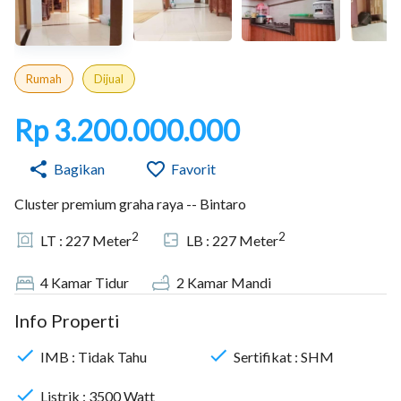
Rumah
Dijual
Rp 3.200.000.000
Bagikan
Favorit
Cluster premium graha raya -- Bintaro
2
2
LT :
227
Meter
LB :
227
Meter
4
Kamar Tidur
2
Kamar Mandi
Info Properti
IMB :
Tidak Tahu
Sertifikat :
SHM
Listrik :
3500
Watt