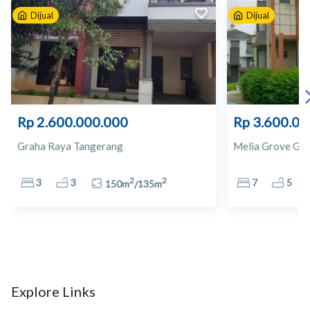
Dijual
Dijual
10
Giant Graha Bintaro Jaya
11
Giant Pinang
12
Giant
Rp 2.600.000.000
Rp 3.600.00
13
Apotek Century Pharma
Graha Raya Tangerang
Melia Grove Gra
14
Apotek Graha Radita
2
2
3
3
7
5
150
m
/
135
m
15
Apotek Djaja Medika
16
Dian Plaza
17
Living World
Explore Links