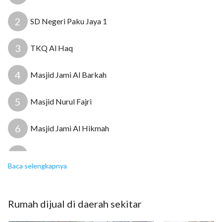
2
SD Negeri Paku Jaya 1
3
TKQ Al Haq
4
Masjid Jami Al Barkah
5
Masjid Nurul Fajri
6
Masjid Jami Al Hikmah
7
RS Insan Permata
Baca selengkapnya
8
Puskesmas Kunciran
Rumah
dijual
di daerah sekitar
9
Klinik Graha Raya Medika