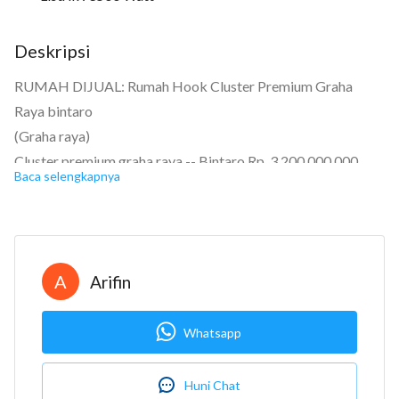
Deskripsi
RUMAH DIJUAL: Rumah Hook Cluster Premium Graha
Raya bintaro
(Graha raya)
Cluster premium graha raya -- Bintaro Rp. 3.200.000.000
Baca selengkapnya
Sertifikat Hak Milik
Kamar tidur: 4
Kamar mandi: 2
Garasi: Carport
A
Arifin
Luas tanah: 227m2
Luas bangunan: 227m2
Whatsapp
Berapa lantai? 1
Luas tanah : *227 m²*
Huni Chat