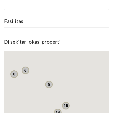
Luas bangunan *227m²*
Kamar : *4*
Kamar mandi : *2*
Fasilitas
Listrik *3500 Watt*
Garasi 1
1
Sertifikat : *SHM*
Di sekitar lokasi properti
Lantai : *1 lantai*
Open Price : *Rp. 3.2 nego*
fasilitas & akses :
-Dekat dengan berbagai pilihan sekolah anak
6
-Dekat dengan Rumah sakit
8
- Rumah cantik dan siap huni
5
- Lokasi dalam cluster, one gate system
- Keamanan 24 jam terjaga, asri dan nyaman
- Strategis, akses kendaraan umum mudah dan bebas banjir
15
Info Survey
14