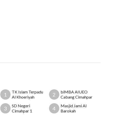
TK Islam Terpadu
biMBA AIUEO
1
2
Al Khoeriyah
Cabang Cimahpar
SD Negeri
Masjid Jami Al
3
4
Cimahpar 1
Barokah