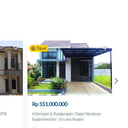
Dijual
D
Rp 551.000.000
Rp
KPR
Informasi & Kunjungan : Fajar Handoyo
Bog
Supported by : tcs pro Bogor
PROPERTY