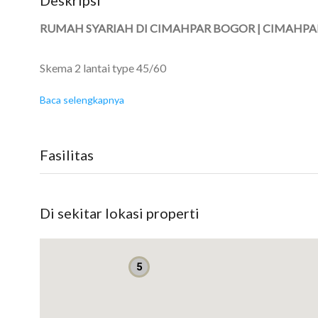
RUMAH SYARIAH DI CIMAHPAR BOGOR | CIMAHPAR
Skema 2 lantai type 45/60
Baca selengkapnya
SKEMA PEMBAYARAN 100% SYARIAH
Tanpa riba
Tanpa sita
Fasilitas
Tanpa denda
Tanpa pinalti
Di sekitar lokasi properti
AKSES LOKASI
5 menit ke pintu masuk tol BORR
5 menit ke pusat kuliner Pandu Raya
5
10 menit ke RS Azra Pajajaran
15 menit ke pusat perbelanjaan (Botani Square)