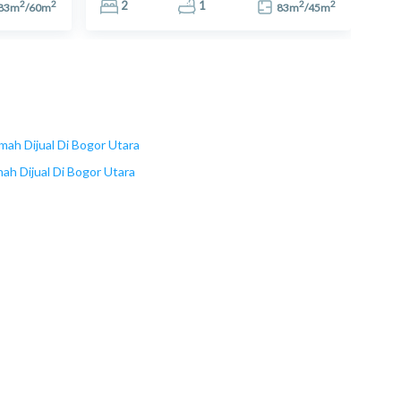
2
2
2
2
2
1
83
m
/
60
m
83
m
/
45
m
mah Dijual Di Bogor Utara
nah Dijual Di Bogor Utara