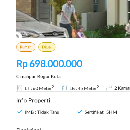
Rumah
Dijual
Rp 698.000.000
Cimahpar, Bogor Kota
2
2
2
Kamar
LT :
60
Meter
LB :
45
Meter
Info Properti
IMB :
Tidak Tahu
Sertifikat :
SHM
Deskripsi