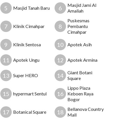
Masjid Jami Al
5
6
Masjid Tanah Baru
Amaliah
Puskesmas
7
8
Klinik Cimahpar
Pembantu
Cimahpar
9
10
Klinik Sentosa
Apotek Asih
11
12
Apotek Ungu
Apotek Armina
Giant Botani
13
14
Super HERO
Square
Lippo Plaza
15
16
hypermart Sentul
Keboen Raya
Bogor
Bellanova Country
17
18
Botanical Square
Mall