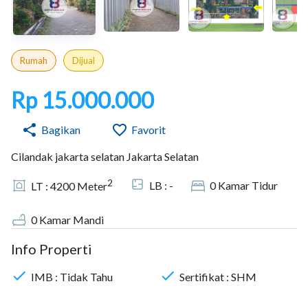
Rumah
Dijual
Rp 15.000.000
Bagikan
Favorit
Cilandak jakarta selatan Jakarta Selatan
2
LB :
-
0
Kamar Tidur
LT :
4200
Meter
0
Kamar Mandi
Info Properti
IMB :
Tidak Tahu
Sertifikat :
SHM
18