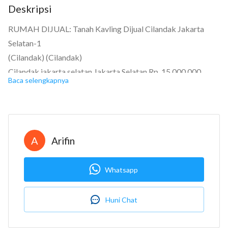
Deskripsi
RUMAH DIJUAL: Tanah Kavling Dijual Cilandak Jakarta
Selatan-1
15
(Cilandak) (Cilandak)
Cilandak jakarta selatan Jakarta Selatan Rp. 15.000.000
Baca selengkapnya
Sertifikat Hak Milik
Luas tanah: 4200m²
Tanah Kavling Dijual Cilandak Jakarta Selatan-1 MURAH
A
Arifin
BAGUS SEKALI Dekat Ampera dan Kemang
LT total 4.200-an m2
Whatsapp
Dapat dibeli seluruhnya atau sebagian
Sertifikat SHM
Tanah padat dan rata
Huni Chat
Posisi kavling memanjang ke belakang