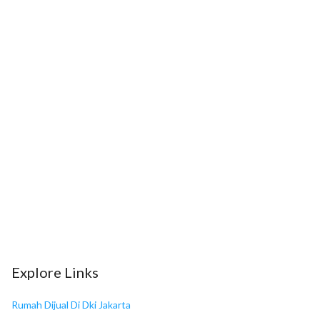
11
Boston Drugs& Pharmacy Stores
12
Apotek Cipete Raya
13
Matahari Department Store Cilandak Town Square
14
HERO Supermarket
15
American Giant Mattress
16
Cilandak Town Square
17
Lotte Mart Fatmawati
Explore Links
18
ITC Fatmawati Mas
Rumah Dijual Di Dki Jakarta