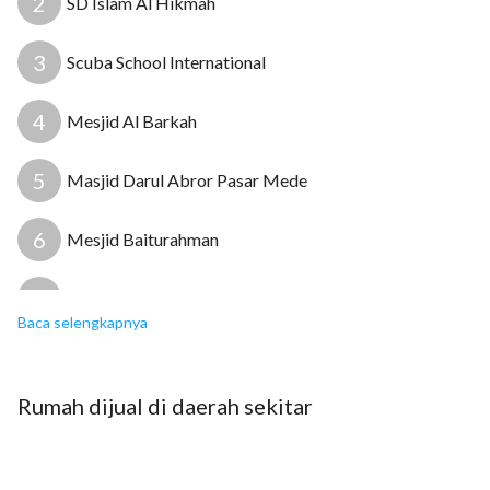
2
SD Islam Al Hikmah
3
Scuba School International
4
Mesjid Al Barkah
5
Masjid Darul Abror Pasar Mede
6
Mesjid Baiturahman
7
Prasetha Husada
Baca selengkapnya
8
Puskesmas Cilandak Barat
Rumah
dijual
di daerah sekitar
9
Rumah Sakit Umum Setia Mitra
10
Apotek K24