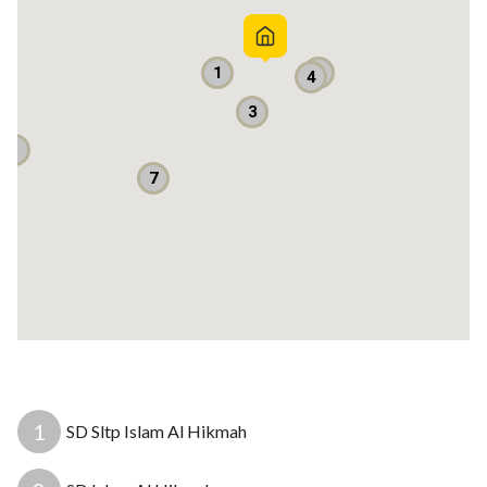
2
1
4
3
5
7
11
13
16
1
SD Sltp Islam Al Hikmah