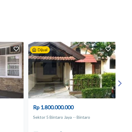
Dijual
D
Rp 1.800.000.000
Rp
Sektor 5 Bintaro Jaya -- Bintaro
Perk