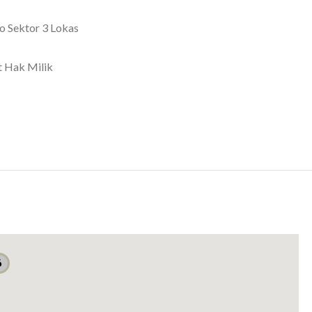
 Sektor 3 Lokas
t Hak Milik
9
or 3 Lokasi Sangat Strategis
6