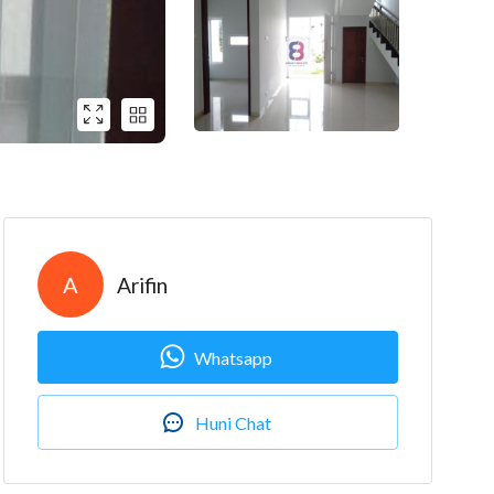
A
Arifin
Whatsapp
Huni Chat