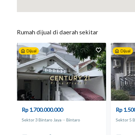
Harga dan promo tidak mengikat, bisa berubah setiap s
dari develover
nformasi lebih lanjut:
Arifin - Edwin Bright Property
Rumah
dijual
di daerah sekitar
081286484264
Dijual
Dijual
Whatsapp :
api.whatsapp.com/send?phone=6281286484264
Listrik: 2200 watt
AC: 2
Apakah mobil masuk? Masuk
Bebas banjir? Ya
Rp 1.700.000.000
Rp 1.50
Sektor 3 Bintaro Jaya -- Bintaro
Sektor 5 B