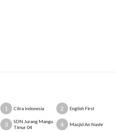
1
2
Citra Indonesia
English First
SDN Jurang Mangu
3
4
Masjid An Nashr
Timur 04