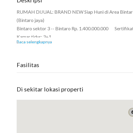
RUMAH DIJUAL: BRAND NEW Siap Huni di Area Bintaro
(Bintaro jaya)
Bintaro sektor 3 -- Bintaro Rp. 1.400.000.000 Sertifika
Kamar tidur: 3+1
Baca selengkapnya
Kamar mandi: 2+1
Garasi: Carport
Luas tanah: 85m²
Fasilitas
Luas bangunan: 120 m²
Berapa lantai? 2
Di sekitar lokasi properti
Rumah Dijual BRAND NEW Siap Huni di Area Bintaro Sekt
Dengan Tampak yang Cantik One Gate Sistem
#pridor. 4
LT LB 85 / 120
KT KM 3+1 / 2+1