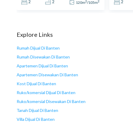
2
2
2
2
2
2
2
m
120
m
/
105
m
15
Explore Links
Rumah Dijual Di Banten
Rumah Disewakan Di Banten
Apartemen Dijual Di Banten
Apartemen Disewakan Di Banten
Kost Dijual Di Banten
Ruko/komersial Dijual Di Banten
Ruko/komersial Disewakan Di Banten
Tanah Dijual Di Banten
Villa Dijual Di Banten