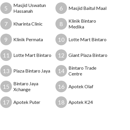
Masjid Uswatun
5
6
Masjid Baitul Maal
Hassanah
Klinik Bintaro
7
8
Kharinta Clinic
Medika
9
10
Klinik Permata
Lotte Mart Bintaro
11
12
Lotte Mart Bintaro
Giant Plaza Bintaro
Bintaro Trade
13
14
Plaza Bintaro Jaya
Centre
Bintaro Jaya
15
16
Apotek Olaf
Xchange
12
13
17
18
Apotek Puter
Apotek K24