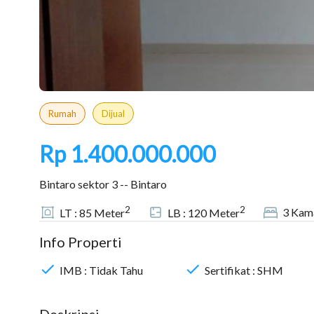
Rumah
Dijual
Rp 1.400.000.000
Bintaro sektor 3 -- Bintaro
2
2
3
Kama
LT :
85
Meter
LB :
120
Meter
Info Properti
IMB :
Tidak Tahu
Sertifikat :
SHM
Deskripsi