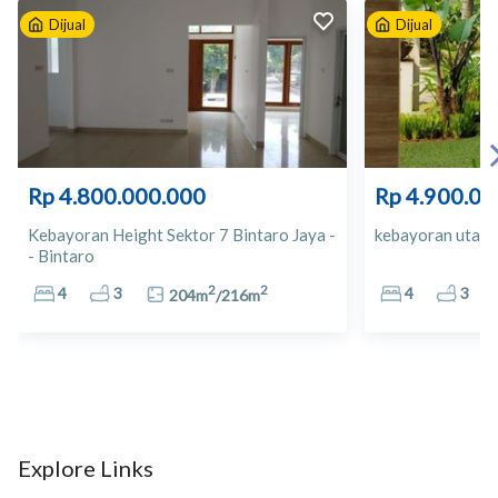
Dijual
Dijual
10
HERO
11
Giant CBD Bintaro
12
Carrefour
Rp 4.800.000.000
Rp 4.900.00
13
Apotek Fresia Farma
Kebayoran Height Sektor 7 Bintaro Jaya -
kebayoran utama 
- Bintaro
14
Apotek Rido Farma
2
2
4
3
4
3
204
m
/
216
m
15
Century
16
Bintaro Trade Centre
17
Bintaro Jaya Xchange
Explore Links