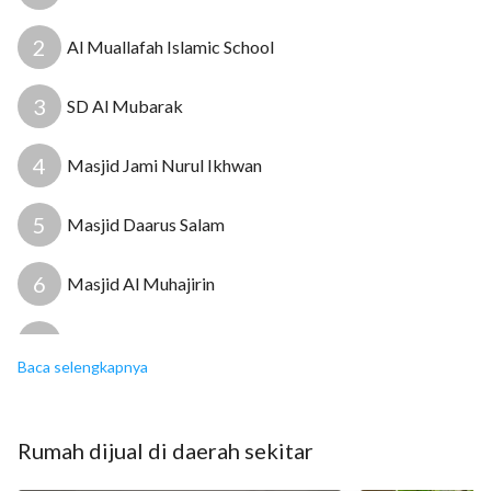
2
Al Muallafah Islamic School
3
SD Al Mubarak
4
Masjid Jami Nurul Ikhwan
5
Masjid Daarus Salam
6
Masjid Al Muhajirin
7
Klinik Medika Jombang
Baca selengkapnya
8
Puskesmas Pondok Aren
Rumah
dijual
di daerah sekitar
9
Pengobatan Alternatif Bunda Tajimalela