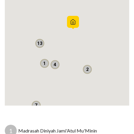
Harga Rp 4.6 miliar nego
Informasi lebih lanjut:
Arifin: 0895388519282
Edwin Bright Property
13
Listrik: 5500 watt
Sumber air: PAM
Apakah mobil masuk? Masuk
1
4
2
Bebas banjir? Ya
7
1
Madrasah Diniyah Jami'Atul Mu'Minin