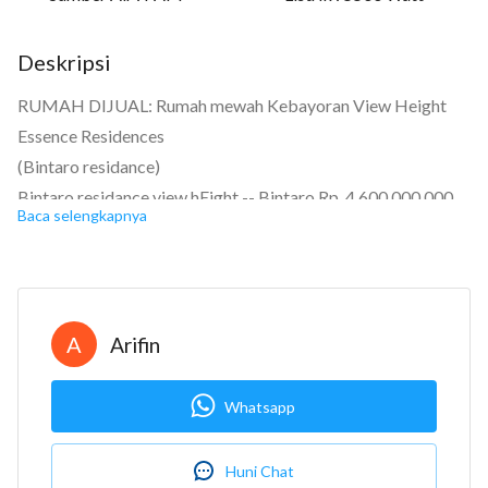
Deskripsi
RUMAH DIJUAL: Rumah mewah Kebayoran View Height
Essence Residences
(Bintaro residance)
Bintaro residance view hEight -- Bintaro Rp. 4.600.000.000
Baca selengkapnya
Sertifikat Hak Milik
Kamar tidur: 4+1
Kamar mandi: 4+1
Garasi: Carport
A
Arifin
Luas tanah: 204m2
Luas bangunan: 224m2
Whatsapp
Berapa lantai? 2
Bangunan menghadap: Selatan
Huni Chat