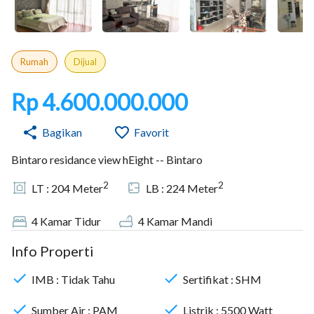
Rumah
Dijual
Rp 4.600.000.000
Bagikan
Favorit
Bintaro residance view hEight -- Bintaro
2
2
LT :
204
Meter
LB :
224
Meter
4
Kamar Tidur
4
Kamar Mandi
Info Properti
IMB :
Tidak Tahu
Sertifikat :
SHM
Sumber Air :
PAM
Listrik :
5500
Watt