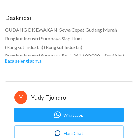
Deskripsi
GUDANG DISEWAKAN: Sewa Cepat Gudang Murah
Rungkut Industri Surabaya Siap Huni
(Rungkut Industri) (Rungkut Industri)
Rungkut Industri Surabaya Rp. 1.341.600.000 Sertifikat
Baca selengkapnya
Hak Guna Bangunan
Kamar mandi: 4
Luas tanah: 3700
Luas bangunan: 2236
Y
Yudy Tjondro
Bangunan menghadap: Utara
Whatsapp
Disewakan cepat murah gudang Rungkut Industri Surabaya
siap huni strategis lokasi berada di kawasan industri dan
pergudangan
Huni Chat