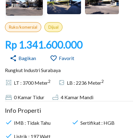
Ruko/komersial
Dijual
Rp 1.341.600.000
Bagikan
Favorit
Rungkut Industri Surabaya
2
2
LT :
3700
Meter
LB :
2236
Meter
0
Kamar Tidur
4
Kamar Mandi
Info Properti
IMB :
Tidak Tahu
Sertifikat :
HGB
Listrik :
197
Watt