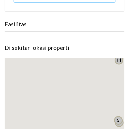
Luas tanah 3700 luas bangunan 2236
Dimensi 23 * 86
sudah ada kantor 6 * 10
Fasilitas
4 lantai ada lift
juga sudah ada jembatan timbang
hadap Utara
Di sekitar lokasi properti
Listrik 197 kva
sudah ada ijin industri
11
Sewa 50 ribu/M2/bln
Listrik: 197 kva watt
Apakah mobil masuk? bisa masuk
Bebas banjir? bebas banjir
5
4