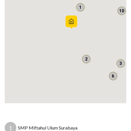
1
10
2
3
6
7
1
SMP Miftahul Ulum Surabaya