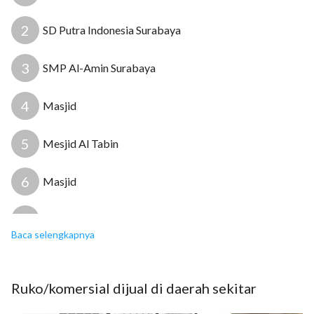
2
SD Putra Indonesia Surabaya
3
SMP Al-Amin Surabaya
4
Masjid
5
Mesjid Al Tabin
6
Masjid
7
Giant Pondok Chandra
Baca selengkapnya
8
Carrefour Indonesia
Ruko/komersial
dijual
di daerah sekitar
9
Carrefour