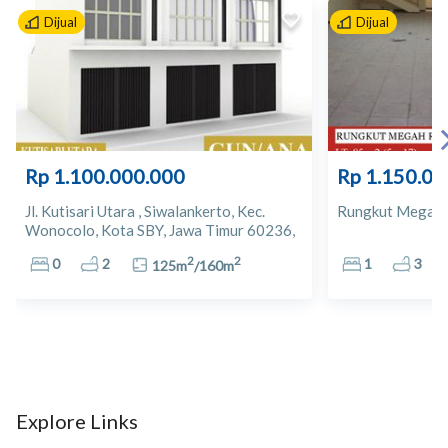
Dijual
Dijual
10
Apotek Citra Farma
11
Apotik Sido Waras
12
Apotek Podojodo
Rp 1.100.000.000
Rp 1.150.00
13
Puskesmas Pembantu Rungkut Menanggal
Jl. Kutisari Utara , Siwalankerto, Kec.
Rungkut Megah 
Wonocolo, Kota SBY, Jawa Timur 60236,
14
RS Royal Surabaya
Indonesia
2
2
0
2
1
3
125
m
/
160
m
15
Rumah Sakit Bersalin Pondok Chanda
16
16
Sentra Tropodo
17
Plasa Marina
Explore Links