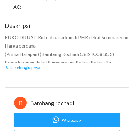
AC:
Deskripsi
RUKO DIJUAL: Ruko dipasarkan di PHR dekat Summarecon,
Harga perdana
(Prima Harapan) (Bambang Rochadi O8I2 IO58 3O3)
Prima harapan dekat Summarecon Bekasi Bekasi Rp.
Baca selengkapnya
1.697.286.000 Sertifikat Hak Guna Bangunan
Kamar mandi: 3
Luas tanah: 68 m2
Luas bangunan: 180 m2
B
Bambang rochadi
Berapa lantai? 3
Bangunan menghadap: Timur
Whatsapp
Luas