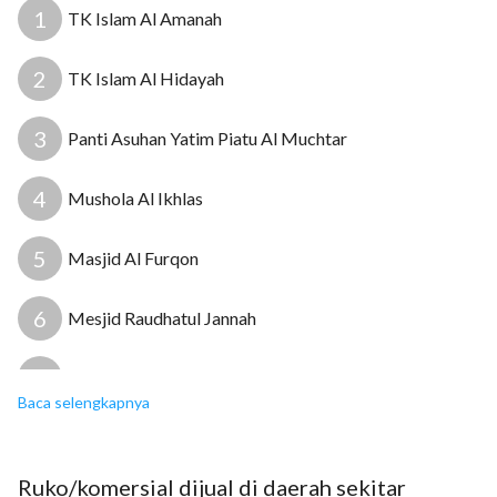
1
TK Islam Al Amanah
8
2
TK Islam Al Hidayah
3
Panti Asuhan Yatim Piatu Al Muchtar
4
Mushola Al Ikhlas
5
Masjid Al Furqon
6
Mesjid Raudhatul Jannah
7
Klinik Duta Sehat
Baca selengkapnya
8
Indomaret Prima Harapan
Ruko/komersial
dijual
di daerah sekitar