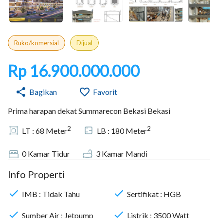
Ruko/komersial
Dijual
Rp 16.900.000.000
Bagikan
Favorit
Prima harapan dekat Summarecon Bekasi Bekasi
2
2
LT :
68
Meter
LB :
180
Meter
0
Kamar Tidur
3
Kamar Mandi
Info Properti
IMB :
Tidak Tahu
Sertifikat :
HGB
Sumber Air :
Jetpump
Listrik :
3500
Watt