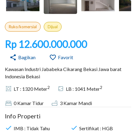
Ruko/komersial
Dijual
Rp 12.600.000.000
Bagikan
Favorit
Kawasan Industri Jababeka Cikarang Bekasi Jawa barat
Indonesia Bekasi
2
2
LT :
1320
Meter
LB :
1041
Meter
0
Kamar Tidur
3
Kamar Mandi
Info Properti
IMB :
Tidak Tahu
Sertifikat :
HGB