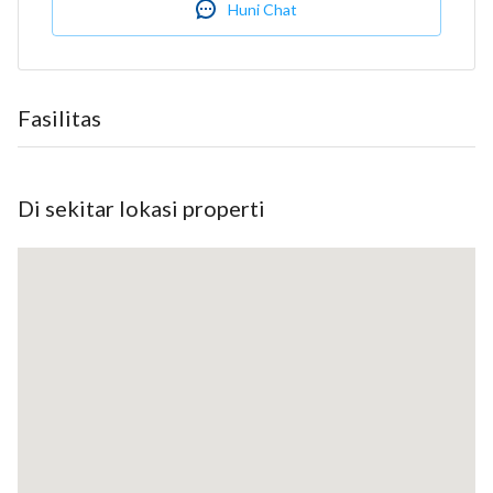
Dijual bangunan baru gudang ready stock untuk pabrik atau
Huni Chat
gudang di Kawasan Industri Jababeka Cikarang
Harga18,3 Milyar
3
Luas tanah 1.741
Fasilitas
Luas bangunan 1.848
Listrik 33.000 watt
Air Pam
Di sekitar lokasi properti
Hadap timur
SHGB
Harga 12,6 Milyar
Luas tanah 1.320
Luas bangunan 1.041 (21x42 + 2x90)
Bangunan kantor 3 lantai
Kamar mandi 3
Listrik 16.500 watt
Air PAM