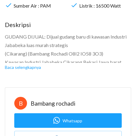
Sumber Air :
PAM
Listrik :
16500
Watt
Deskripsi
GUDANG DIJUAL: Dijual gudang baru di kawasan Industri
Jababeka luas murah strategis
(Cikarang) (Bambang Rochadi O8I2 IO58 3O3)
Kawasan Industri Jababeka Cikarang Bekasi Jawa barat
Baca selengkapnya
Indonesia Bekasi Rp. 12.600.000.000 Sertifikat Hak Guna
Bangunan
Kamar mandi: 3
Luas tanah: 1320 m2
B
Bambang rochadi
Luas bangunan: 1041 m2
Berapa lantai? 3
Whatsapp
Bangunan menghadap: Utara