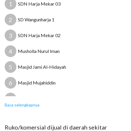
1
SDN Harja Mekar 03
4
2
SD Wangunharja 1
5
3
SDN Harja Mekar 02
4
Musholla Nurul Iman
5
Masjid Jami Al-Hidayah
6
Masjid Mujahiddin
7
Klinik Kenanga
Baca selengkapnya
8
JB Medical Centre
Ruko/komersial
dijual
di daerah sekitar
9
Klinik Anugrah