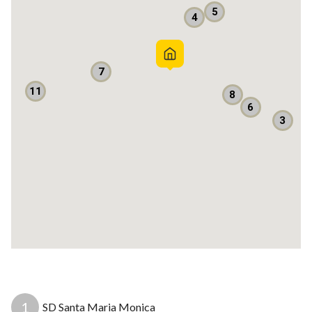
seperti Jepang dan Singapura, hunian yang berada disisi
5
4
stasiun LRT, nilainya sangat tinggi," katanya.
Segera pesan mumpung banyak Diskon
LRT City apartemen yang paling dekat dengan stasiun LRT
7
cukup dengan berjalan kaki dan paling strategis
11
8
6
Hubungi Bambang R
3
O8I2IO583O3 Call, WhatsApp atau sms
Listrik: 1300 watt
Sumber air: PAM
Apakah mobil masuk? Masuk mobil Jalan lebar
Bebas banjir? Bebas banjir
9
1
SD Santa Maria Monica