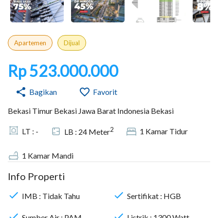
Apartemen
Dijual
Rp 523.000.000
Bagikan
Favorit
Bekasi Timur Bekasi Jawa Barat Indonesia Bekasi
2
LT :
-
1
Kamar Tidur
LB :
24
Meter
1
Kamar Mandi
Info Properti
IMB :
Tidak Tahu
Sertifikat :
HGB
Sumber Air :
PAM
Listrik :
1300
Watt