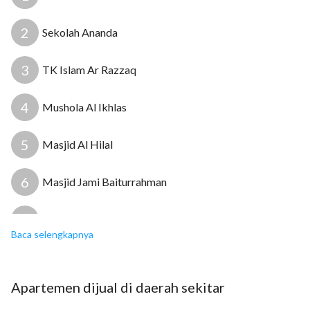
2
Sekolah Ananda
3
TK Islam Ar Razzaq
4
Mushola Al Ikhlas
5
Masjid Al Hilal
14
6
Masjid Jami Baiturrahman
7
Puskesmas Duren Jaya
Baca selengkapnya
8
Lookit Barber
Apartemen
dijual
di daerah sekitar
9
Rumah Sakit Umum Sentosa