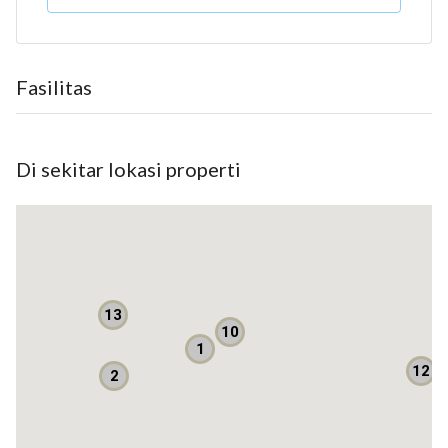
Harga perdana
Banyak Diskon
Banyak kemudahan
Fasilitas
segera pesan sekarang juga
Harga mulai 523 juta
Harga sebelum diskon
Di sekitar lokasi properti
Penghuni di kawasan memiliki pilihan selain menggunakan
LRT, dimana Trans Jakarta telah membuka rute dari kawasan
ini menuju kawasan Gajah Mada - Jakarta Pusat.
Dibangun 3 Tower tersedia 2.668 unit, tentu akan menjadi
pilihan bagi generasi milenial yang ingin serba praktis
13
Untuk pemasaran tahap pertama, kami akan melepas dengan
10
1
harga mulai Rp 13.600.000 per m2. Seiring dengan
12
2
pembangunan yang berjalan, kami perkirakan harga akan
mengalami kenaikan 10 % per tahunnya. Tentu ini menarik
secara investasi, karena berkaca pada negara-negara lain