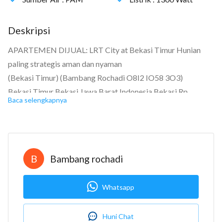
Deskripsi
APARTEMEN DIJUAL: LRT City at Bekasi Timur Hunian
paling strategis aman dan nyaman
(Bekasi Timur) (Bambang Rochadi O8I2 IO58 3O3)
Bekasi Timur Bekasi Jawa Barat Indonesia Bekasi Rp.
Baca selengkapnya
523.549.000 Sertifikat Hak Guna Bangunan
Kamar tidur: 1
Kamar mandi: 1
Luas tanah: 24 m2
B
Bambang rochadi
Luas bangunan: 24 m2
Berapa lantai? 8
Whatsapp
Bangunan menghadap: Selatan
LRT City Green Avenue at Bekasi Timur
Huni Chat