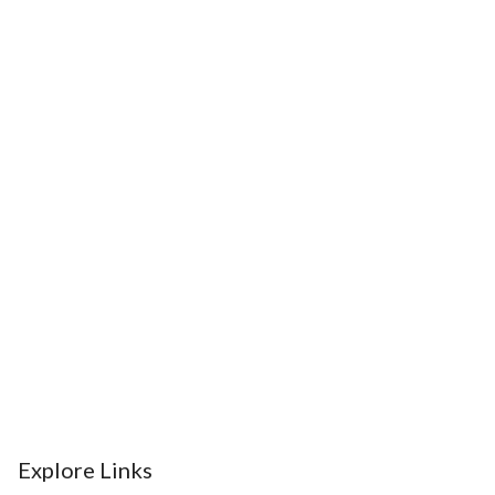
10
Apotek Mitra Sana
11
Kios Obat Herbal
12
Ibu Rahma
13
SUPERINDO
16
14
SUPERINDO Margahayu
15
SUPERINDO
16
Bekasi Trade Centre
17
Summarecon Mal Bekasi
Explore Links