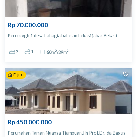
Rp 70.000.000
Perum vgh 1.desa bahagia.babelan.bekasi.jabar Bekasi
2
2
2
1
60
m
/
29
m
Dijual
Rp 450.000.000
Perumahan Taman Nuansa Tjampuan,Jln Prof.Dr.Ida Bagus