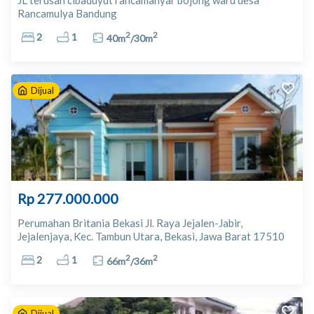
JL terusan cibaduyut rancamanyar bojong waru desa
Rancamulya Bandung
2
2
2
1
40
m
/
30
m
Dijual
Rp 277.000.000
Perumahan Britania Bekasi Jl. Raya Jejalen-Jabir,
Jejalenjaya, Kec. Tambun Utara, Bekasi, Jawa Barat 17510
Bekasi
2
2
2
1
66
m
/
36
m
Dijual