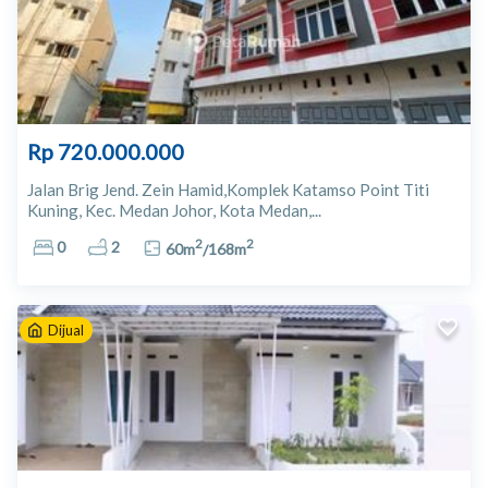
Rp 720.000.000
Jalan Brig Jend. Zein Hamid,Komplek Katamso Point Titi
Kuning, Kec. Medan Johor, Kota Medan,...
2
2
0
2
60
m
/
168
m
Dijual