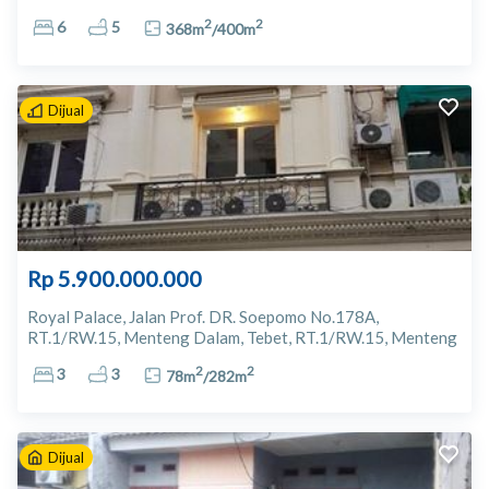
2
2
6
5
368
m
/
400
m
Dijual
Rp 5.900.000.000
Royal Palace, Jalan Prof. DR. Soepomo No.178A,
RT.1/RW.15, Menteng Dalam, Tebet, RT.1/RW.15, Menteng
Dalam, Kec. Tebet, South Jakarta City, Daerah Khusus
2
2
3
3
78
m
/
282
m
Ibukota Jakarta 12870 Jakarta Selatan
Dijual