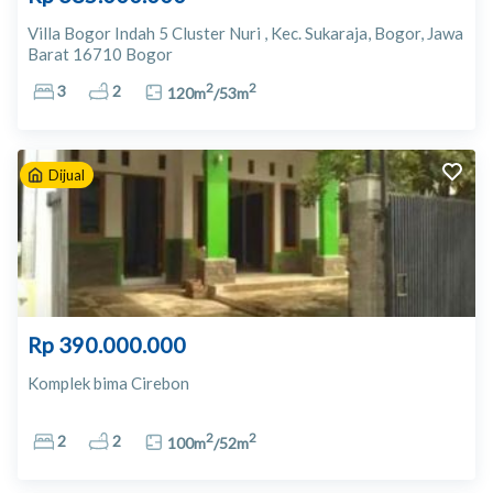
Villa Bogor Indah 5 Cluster Nuri , Kec. Sukaraja, Bogor, Jawa
Barat 16710 Bogor
2
2
3
2
120
m
/
53
m
Dijual
Rp 390.000.000
Komplek bima Cirebon
2
2
2
2
100
m
/
52
m