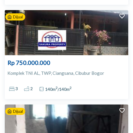
Dijual
Rp 750.000.000
Komplek TNI AL, TWP, Ciangsana, Cibubur Bogor
2
2
3
2
140
m
/
140
m
Dijual