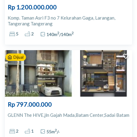
Rp 1.200.000.000
Komp. Taman Asri F3 no 7 Kelurahan Gaga, Larangan,
Tangerang Tangerang
2
2
5
2
140
m
/
140
m
Dijual
Rp 797.000.000
GLENN The HIVE,jln Gajah Mada,Batam Center,Sadai Batam
2
2
1
55
m
/
-