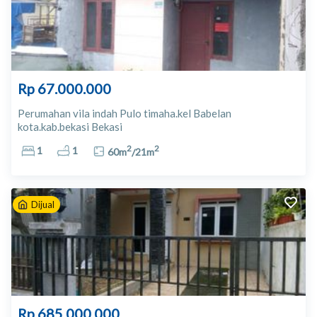
Rp 67.000.000
Perumahan vila indah Pulo timaha.kel Babelan
kota.kab.bekasi Bekasi
2
2
1
1
60
m
/
21
m
Dijual
Rp 685.000.000