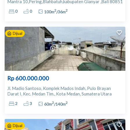
Mantra 10,Pering,Blahbatuh,kabupaten Gianyar ,Bali 80851
Bali
2
2
0
0
100
m
/
36
m
Dijual
Rp 600.000.000
Jl. Madio Santoso, Komplek Mados Indah, Pulo Brayan
Darat I, Kec. Medan Tim., Kota Medan, Sumatera Utara
20236 Medan
2
2
2
3
60
m
/
140
m
Dijual