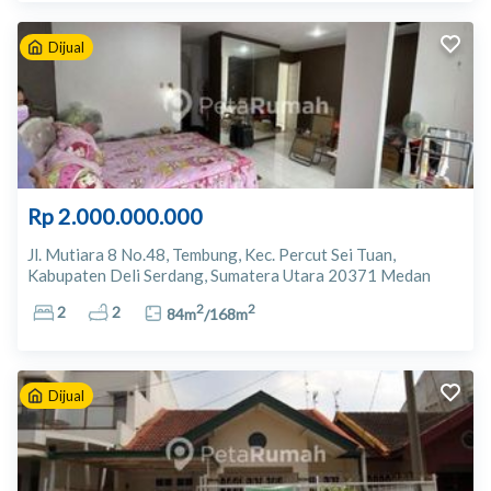
Dijual
Rp 2.000.000.000
Jl. Mutiara 8 No.48, Tembung, Kec. Percut Sei Tuan,
Kabupaten Deli Serdang, Sumatera Utara 20371 Medan
2
2
2
2
84
m
/
168
m
Dijual