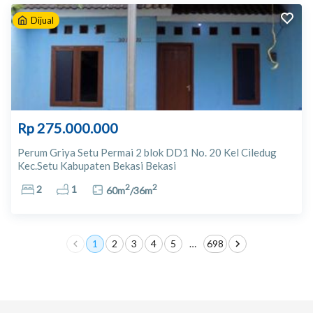
Dijual
Rp 275.000.000
Perum Griya Setu Permai 2 blok DD1 No. 20 Kel Ciledug
Kec.Setu Kabupaten Bekasi Bekasi
2
2
2
1
60
m
/
36
m
1
2
3
4
5
…
698