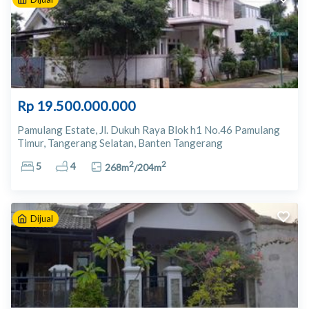
Rp 19.500.000.000
Pamulang Estate, Jl. Dukuh Raya Blok h1 No.46 Pamulang
Timur, Tangerang Selatan, Banten Tangerang
2
2
5
4
268
m
/
204
m
Dijual