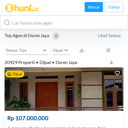
Masuk
Daftar
Top Agen di
Duren Jaya
Lihat Semua
+
Semua Tipe
Dijual
20929
Properti
•
Dijual
•
Duren Jaya
Dijual
Rp 107.000.000