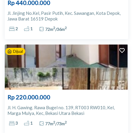
Rp 440.000.000
Jl. Jinjing No.Kel, Pasir Putih, Kec. Sawangan, Kota Depok,
Jawa Barat 16519 Depok
2
2
2
1
72
m
/
36
m
Dijual
Rp 220.000.000
Jl. H. Gawing. Rawa Bugel no. 139, RT003 RW010, Kel,
Marga Mulya, Kec, Bekasi Utara Bekasi
2
2
3
1
77
m
/
73
m